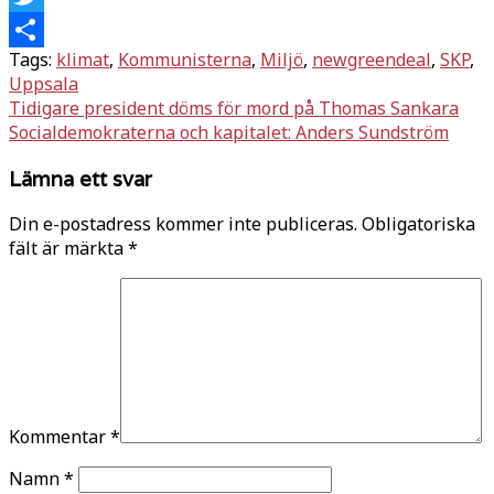
Twitter
Tags:
klimat
,
Kommunisterna
,
Miljö
,
newgreendeal
,
SKP
,
Dela
Uppsala
Inläggsnavigering
Tidigare president döms för mord på Thomas Sankara
Socialdemokraterna och kapitalet: Anders Sundström
Lämna ett svar
Din e-postadress kommer inte publiceras.
Obligatoriska
fält är märkta
*
Kommentar
*
Namn
*