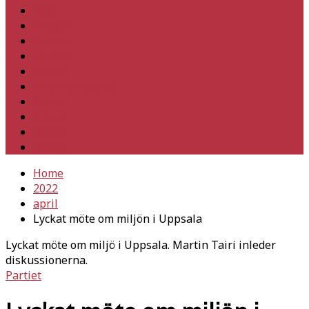
Hem
Inrikes
Utrikes
Fackligt
Partiet
Teori & historia
Klimat
Kultur
Ledare
Debatt
Home
2022
april
Lyckat möte om miljön i Uppsala
Lyckat möte om miljö i Uppsala. Martin Tairi inleder
diskussionerna.
Partiet