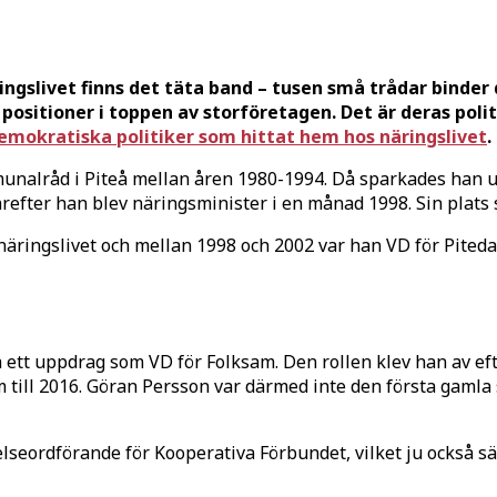
ingslivet finns det täta band – tusen små trådar binde
ositioner i toppen av storföretagen. Det är deras politi
emokratiska politiker som hittat hem hos näringslivet
.
nalråd i Piteå mellan åren 1980-1994. Då sparkades han up
arefter han blev näringsminister i en månad 1998. Sin plats
näringslivet och mellan 1998 och 2002 var han VD för Pited
ta ett uppdrag som VD för Folksam. Den rollen klev han av eft
am till 2016. Göran Persson var därmed inte den första gam
relseordförande för Kooperativa Förbundet, vilket ju också