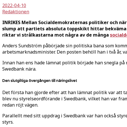
2022-04-10
Redaktionen
INRIKES Mellan Socialdemokraternas politiker och när
slump att partiets absoluta toppskikt hittar bekväma p
riktar vi strålkastarna mot några av de många
sociald
Anders Sundström påbörjade sin politiska bana som kommu
arbetsmarknadsminister. Den posten behöll han i två år, v
Innan han ens hade lämnat politik började han snegla på 
Swedbank nära.
Den slutgiltiga övergången till näringslivet
Det första han gjorde efter att han lämnat politik var att 
blev nu styrelseordförande i Swedbank, vilket han var fr
redan röjt vägen.
Parallellt med sitt uppdrag i Swedbank var han också sty
styrs.