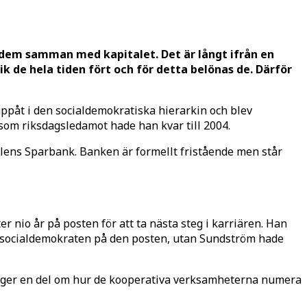
r dem samman med kapitalet. Det är långt ifrån en
k de hela tiden fört och för detta belönas de. Därför
påt i den socialdemokratiska hierarkin och blev
 som riksdagsledamot hade han kvar till 2004.
alens Sparbank. Banken är formellt fristående men står
er nio år på posten för att ta nästa steg i karriären. Han
la socialdemokraten på den posten, utan Sundström hade
 säger en del om hur de kooperativa verksamheterna numera