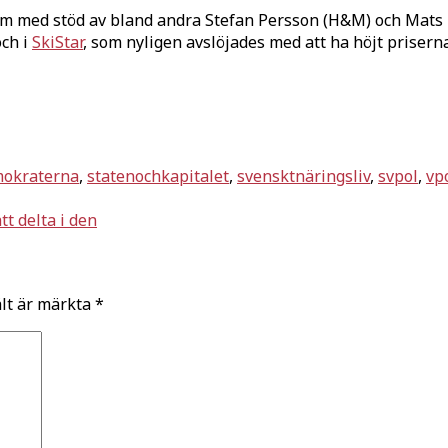
m med stöd av bland andra Stefan Persson (H&M) och Mats P
och i
SkiStar
, som nyligen avslöjades med att ha höjt prisern
mokraterna
,
statenochkapitalet
,
svensktnäringsliv
,
svpol
,
vp
t delta i den
ält är märkta
*