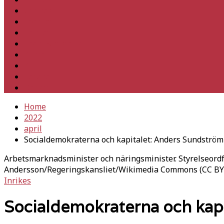
Utrikes
Fackligt
Partiet
Teori & historia
Klimat
Kultur
Ledare
Debatt
Home
2022
april
Socialdemokraterna och kapitalet: Anders Sundström
Arbetsmarknadsminister och näringsminister. Styrelseordf
Andersson/Regeringskansliet/Wikimedia Commons (CC BY 
Inrikes
Socialdemokraterna och kap