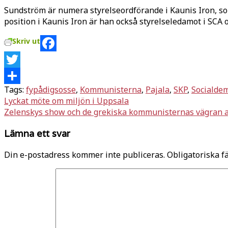
Sundström är numera styrelseordförande i Kaunis Iron, so
position i Kaunis Iron är han också styrelseledamot i SCA 
Skriv ut
Facebook
Twitter
Tags:
fypådigsosse
,
Kommunisterna
,
Pajala
,
SKP
,
Socialde
Dela
Inläggsnavigering
Lyckat möte om miljön i Uppsala
Zelenskys show och de grekiska kommunisternas vägran at
Lämna ett svar
Din e-postadress kommer inte publiceras.
Obligatoriska f