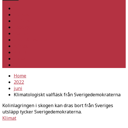
Hem
Inrikes
Utrikes
Fackligt
Partiet
Teori & historia
Klimat
Kultur
Ledare
Debatt
Home
2022
juni
Klimatologiskt valfläsk från Sverigedemokraterna
Kolinlagringen i skogen kan dras bort från Sveriges
utsläpp tycker Sverigedemokraterna.
Klimat