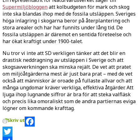
Supermiljöbloggen
att kolbudgeten för mark och skog
inte ska blandas ihop med de fossila utsläppen. Sveriges
höga inlagring i skogarna beror på återplantering och
stora arealer och har har funnits under lång tid. De
fossila utsläppen är däremot en sentida företeelse och
har ökat kraftigt under 1900-talet.
Nu tror vi inte att SD verkligen tänker att det blir en
drastisk neddragning av utsläppen i Sverige och att
skogsavverkningen ska minska rejält. De vet att pratet
om miljöåtgärderna mest är just bara prat – med de vet
också att människor är oroade på fullaste allvar och att
många ungdomar kräver verkliga, effektiva åtgärder. Att
ljuga ihop lugnande siffror är bra för att steka valfläsk
och precis lika omoraliskt som de andra partiernas eviga
lögner om kommande krafttag.
Skriv ut
Facebook