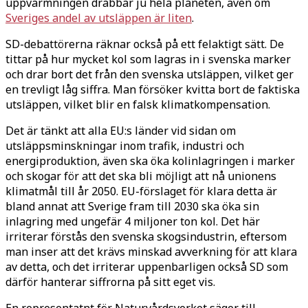
uppvärmningen drabbar ju hela planeten, även om
Sveriges andel av utsläppen är liten
.
SD-debattörerna räknar också på ett felaktigt sätt. De
tittar på hur mycket kol som lagras in i svenska marker
och drar bort det från den svenska utsläppen, vilket ger
en trevligt låg siffra. Man försöker kvitta bort de faktiska
utsläppen, vilket blir en falsk klimatkompensation.
Det är tänkt att alla EU:s länder vid sidan om
utsläppsminskningar inom trafik, industri och
energiproduktion, även ska öka kolinlagringen i marker
och skogar för att det ska bli möjligt att nå unionens
klimatmål till år 2050. EU-förslaget för klara detta är
bland annat att Sverige fram till 2030 ska öka sin
inlagring med ungefär 4 miljoner ton kol. Det här
irriterar förstås den svenska skogsindustrin, eftersom
man inser att det krävs minskad avverkning för att klara
av detta, och det irriterar uppenbarligen också SD som
därför hanterar siffrorna på sitt eget vis.
En representatnt för Naturvårdsverket säger till