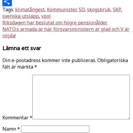
Twitter
Tags:
klimatångest
,
Kommunister
,
SD
,
skogsbruk
,
SKP
,
Dela
svenska utsläpp
,
vpol
Inläggsnavigering
Riksdagen har beslutat om högre pensionålder
NATO:s armada är här, försvarsministern är glad och V är
nöjda!
Lämna ett svar
Din e-postadress kommer inte publiceras.
Obligatoriska
fält är märkta
*
Kommentar
*
Namn
*