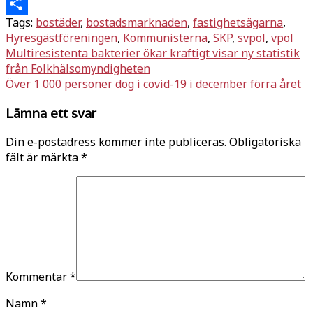
Twitter
Tags:
bostäder
,
bostadsmarknaden
,
fastighetsägarna
,
Dela
Hyresgästföreningen
,
Kommunisterna
,
SKP
,
svpol
,
vpol
Inläggsnavigering
Multiresistenta bakterier ökar kraftigt visar ny statistik
från Folkhälsomyndigheten
Över 1 000 personer dog i covid-19 i december förra året
Lämna ett svar
Din e-postadress kommer inte publiceras.
Obligatoriska
fält är märkta
*
Kommentar
*
Namn
*