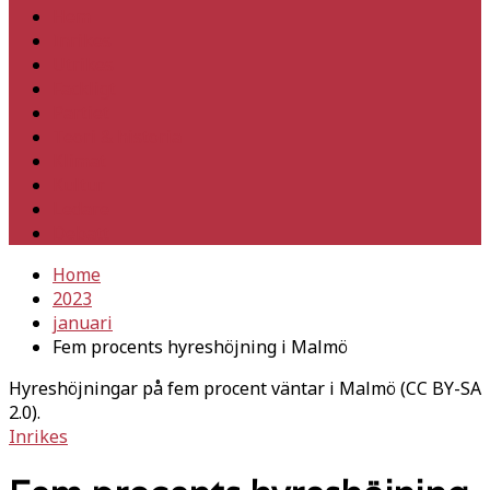
Hem
Inrikes
Utrikes
Fackligt
Partiet
Teori & historia
Klimat
Kultur
Ledare
Debatt
Home
2023
januari
Fem procents hyreshöjning i Malmö
Hyreshöjningar på fem procent väntar i Malmö (CC BY-SA
2.0).
Inrikes