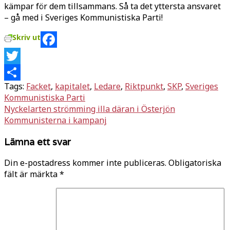
kämpar för dem tillsammans. Så ta det yttersta ansvaret
– gå med i Sveriges Kommunistiska Parti!
Skriv ut
Facebook
Twitter
Tags:
Facket
,
kapitalet
,
Ledare
,
Riktpunkt
,
SKP
,
Sveriges
Dela
Kommunistiska Parti
Inläggsnavigering
Nyckelarten strömming illa däran i Österjön
Kommunisterna i kampanj
Lämna ett svar
Din e-postadress kommer inte publiceras.
Obligatoriska
fält är märkta
*