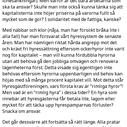
lönesänkningar). Men varför är det bara arbetarna som
ska ta ansvar? Skulle man inte också kunna tänka sig att
kapitalisterna inte höjer priserna på varorna fullt så
mycket som de gör? I solidaritet med de fattiga, kanske?
Med näbbar och klor (nåja, man har försökt bråka lite i
alla fall) har man försvarat vårt hyressystem de senaste
åren. Man har nämligen riktat hårda angrepp mot det
och krävt fri hyressättning eftersom ockerhyror inte varit
nog för kapitalet – man vill kunna fördubbla hyrorna
utan att behöva gå den jobbiga omvägen och renovera
lägenheterna först. Detta visade sig egentligen inte
behövas eftersom hyrorna uppenbarligen vid behov kan
höjas med så många procent kapitalet vill. Mot detta står
Hyresgästföreningen, vars första krav är ”rimliga hyror”!
Men vad är en ”rimlig hyra” i dessa tider? En hyra som
innebär att hyresgästerna får betala lite, lagom eller
mycket för att täcka upp hyrespamparnas förluster?
Snacka om ansvar.
Det går dessvärre att fortsätta så rätt länge. Alla pratar