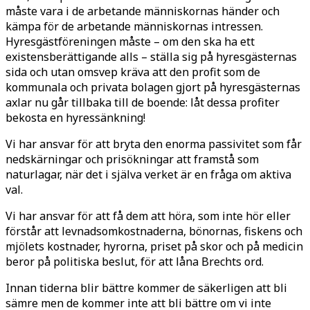
måste vara i de arbetande människornas händer och
kämpa för de arbetande människornas intressen.
Hyresgästföreningen måste – om den ska ha ett
existensberättigande alls – ställa sig på hyresgästernas
sida och utan omsvep kräva att den profit som de
kommunala och privata bolagen gjort på hyresgästernas
axlar nu går tillbaka till de boende: låt dessa profiter
bekosta en hyressänkning!
Vi har ansvar för att bryta den enorma passivitet som får
nedskärningar och prisökningar att framstå som
naturlagar, när det i själva verket är en fråga om aktiva
val.
Vi har ansvar för att få dem att höra, som inte hör eller
förstår att levnadsomkostnaderna, bönornas, fiskens och
mjölets kostnader, hyrorna, priset på skor och på medicin
beror på politiska beslut, för att låna Brechts ord.
Innan tiderna blir bättre kommer de säkerligen att bli
sämre men de kommer inte att bli bättre om vi inte