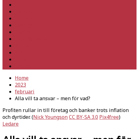
Hem
Inrikes
Utrikes
Fackligt
Partiet
Teori & historia
Klimat
Kultur
Ledare
Debatt
Home
2023
februari
Alla vill ta ansvar – men för vad?
Profiten rullar in till företag och banker trots inflation
och dyrtider. (
Nick Youngson
CC BY-SA 3.0
Pix4free
)
Ledare