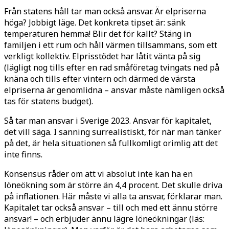
Från statens håll tar man också ansvar. Är elpriserna
höga? Jobbigt läge. Det konkreta tipset är: sänk
temperaturen hemma! Blir det för kallt? Stäng in
familjen i ett rum och håll värmen tillsammans, som ett
verkligt kollektiv. Elprisstödet har låtit vänta på sig
(lägligt nog tills efter en rad småföretag tvingats ned på
knäna och tills efter vintern och därmed de värsta
elpriserna är genomlidna – ansvar måste nämligen också
tas för statens budget).
Så tar man ansvar i Sverige 2023. Ansvar för kapitalet,
det vill säga. I sanning surrealistiskt, för när man tänker
på det, är hela situationen så fullkomligt orimlig att det
inte finns.
Konsensus råder om att vi absolut inte kan ha en
löneökning som är större än 4,4 procent. Det skulle driva
på inflationen. Här måste vi alla ta ansvar, förklarar man.
Kapitalet tar också ansvar – till och med ett ännu större
ansvar! – och erbjuder ännu lägre löneökningar (läs: