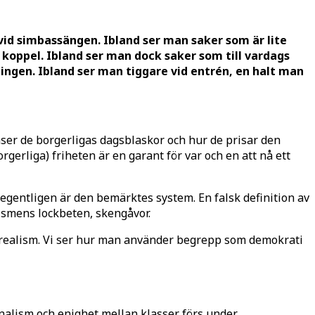
id simbassängen. Ibland ser man saker som är lite
i koppel. Ibland ser man dock saker som till vardags
ningen. Ibland ser man tiggare vid entrén, en halt man
ser de borgerligas dagsblaskor och hur de prisar den
gerliga) friheten är en garant för var och en att nå ett
t egentligen är den bemärktes system. En falsk definition av
lismens lockbeten, skengåvor.
k realism. Vi ser hur man använder begrepp som demokrati
onalism och enighet mellan klasser förs under