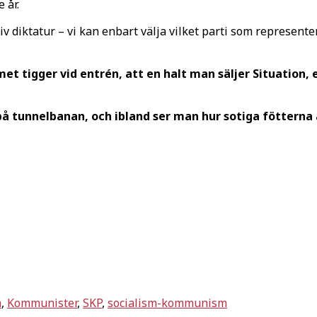
e år.
diktatur – vi kan enbart välja vilket parti som representer
et tigger vid entrén, att en halt man säljer Situation, 
å tunnelbanan, och ibland ser man hur sotiga fötterna 
m
,
Kommunister
,
SKP
,
socialism-kommunism