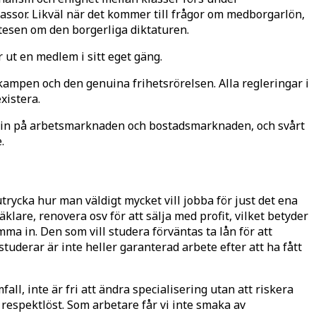
massor. Likväl när det kommer till frågor om medborgarlön,
a” tesen om den borgerliga diktaturen.
 ut en medlem i sitt eget gäng.
skampen och den genuina frihetsrörelsen. Alla regleringar i
existera.
a in på arbetsmarknaden och bostadsmarknaden, och svårt
.
rycka hur man väldigt mycket vill jobba för just det ena
klare, renovera osv för att sälja med profit, vilket betyder
mma in. Den som vill studera förväntas ta lån för att
 studerar är inte heller garanterad arbete efter att ha fått
fall, inte är fri att ändra specialisering utan att riskera
” respektlöst. Som arbetare får vi inte smaka av