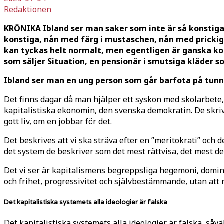
Redaktionen
KRÖNIKA Ibland ser man saker som inte är så konstiga
konstiga, nån med färg i mustaschen, nån med prickig k
kan tyckas helt normalt, men egentligen är ganska kons
som säljer Situation, en pensionär i smutsiga kläder 
Ibland ser man en ung person som går barfota på tun
Det finns dagar då man hjälper ett syskon med skolarbete,
kapitalistiska ekonomin, den svenska demokratin. De skrive
gott liv, om en jobbar för det.
Det beskrives att vi ska sträva efter en ”meritokrati” och 
det system de beskriver som det mest rättvisa, det mest d
Det vi ser är kapitalismens begreppsliga hegemoni, domina
och frihet, progressivitet och självbestämmande, utan att n
Det kapitalistiska systemets alla ideologier är falska
Det kapitalistiska systemets alla ideologier är falska, så