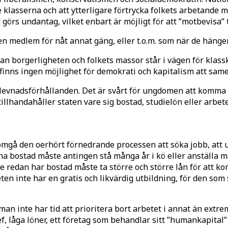
e klasserna och att ytterligare förtrycka folkets arbetande 
and görs undantag, vilket enbart är möjligt för att ”motbevis
n medlem för nåt annat gäng, eller t.o.m. som när de hänger
lan borgerligheten och folkets massor står i vägen för klas
t finns ingen möjlighet för demokrati och kapitalism att sam
 levnadsförhållanden. Det är svårt för ungdomen att komm
tillhandahåller staten vare sig bostad, studielön eller arbete
mgå den oerhört förnedrande processen att söka jobb, att ut
 ha bostad måste antingen stå många år i kö eller anställa mä
e redan har bostad måste ta större och större lån för att ko
teten inte har en gratis och likvärdig utbildning, för den som
man inte har tid att prioritera bort arbetet i annat än extrem
hef, låga löner, ett företag som behandlar sitt ”humankapital