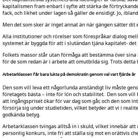
kapitalismen fram enbart i syfte att stärka de förtryckand
fack, och likhet under lagen så gäller de ensidigt. Jo, ibl
Men det som sker är inget annat än när gängen sätter dit e
Alla institutioner och rörelser som förespråkar dialog mel
systemet är byggda för att i slutändan tjäna kapitalet- de
Folkets massor står utan förmåga att bestämma över sina
för de som redan är i arbete att omutbilda sig. Trots detta 
Arbetarklassen får bara lukta på demokratin genom val vart fjärde år
Den som vill leva ett någorlunda anständigt liv måste geno
företagets bästa – inte för lön och stabilitet. Den som vill
att ingångspriset ökar för var dag som går, och den som int
försörja sig under studietiden, vilket betyder att vi i reali
godkända betyg.
Arbetarklassen tvingas alltså in i skuld, vilket innebär att 
personlig konkurs, inte fri att ställa sig mot en orättvis c