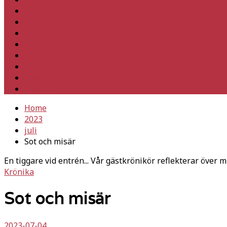
Utrikes
Fackligt
Partiet
Teori & historia
Klimat
Kultur
Ledare
Debatt
Home
2023
juli
Sot och misär
En tiggare vid entrén... Vår gästkrönikör reflekterar över m
Krönika
Sot och misär
2023-07-04