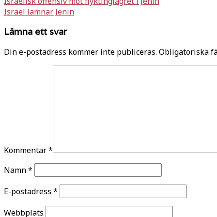
Inläggsnavigering
Israelisk offensiv mot flyktinglägret i Jenin
Israel lämnar Jenin
Lämna ett svar
Din e-postadress kommer inte publiceras.
Obligatoriska f
Kommentar
*
Namn
*
E-postadress
*
Webbplats