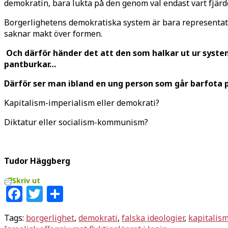
demokratin, bara lukta på den genom val endast vart fjärd
Borgerlighetens demokratiska system är bara representativ 
saknar makt över formen.
Och därför händer det att den som halkar ut ur system
pantburkar…
Därför ser man ibland en ung person som går barfota p
Kapitalism-imperialism eller demokrati?
Diktatur eller socialism-kommunism?
Tudor Häggberg
Skriv ut
Facebook
Twitter
Dela
Tags:
borgerlighet
,
demokrati
,
falska ideologier
,
kapitalis