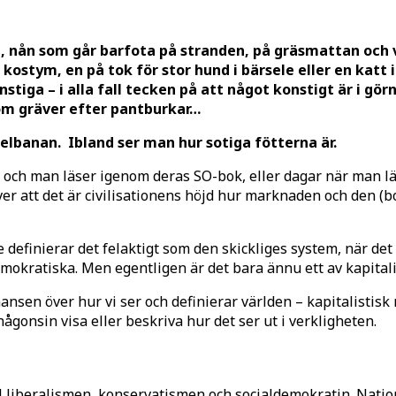
, nån som går barfota på stranden, på gräsmattan och v
ostym, en på tok för stor hund i bärsele eller en katt 
tiga – i alla fall tecken på att något konstigt är i gör
som gräver efter pantburkar…
nelbanan.
Ibland ser man hur sotiga fötterna är.
 och man läser igenom deras SO-bok, eller dagar när man lä
r att det är civilisationens höjd hur marknaden och den (bor
de definierar det felaktigt som den skickliges system, när de
emokratiska. Men egentligen är det bara ännu ett av kapita
nsen över hur vi ser och definierar världen – kapitalistis
ågonsin visa eller beskriva hur det ser ut i verkligheten.
väl liberalismen, konservatismen och socialdemokratin. Nati