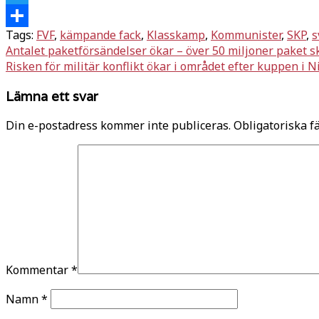
Twitter
Tags:
FVF
,
kämpande fack
,
Klasskamp
,
Kommunister
,
SKP
,
s
Dela
Inläggsnavigering
Antalet paketförsändelser ökar – över 50 miljoner paket s
Risken för militär konflikt ökar i området efter kuppen i N
Lämna ett svar
Din e-postadress kommer inte publiceras.
Obligatoriska f
Kommentar
*
Namn
*