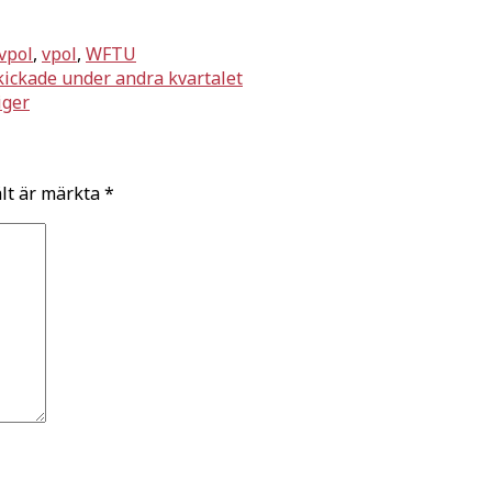
vpol
,
vpol
,
WFTU
kickade under andra kvartalet
iger
ält är märkta
*