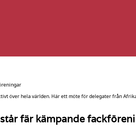
öreningar
ivt över hela världen. Här ett möte för delegater från Afrika
 står fär kämpande fackfören