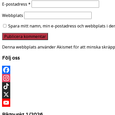
E-postadress
*
Webbplats
Spara mitt namn, min e-postadress och webbplats i den
Denna webbplats använder Akismet för att minska skräpp
Följ oss
Facebook
Instagram
TikTok
X
YouTube
Riktpunkt 1/2026