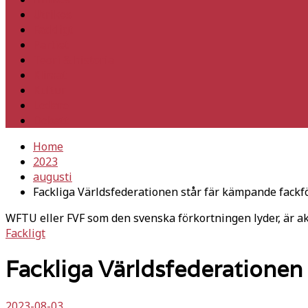
Utrikes
Fackligt
Partiet
Teori & historia
Klimat
Kultur
Ledare
Debatt
Home
2023
augusti
Fackliga Världsfederationen står fär kämpande fackf
WFTU eller FVF som den svenska förkortningen lyder, är akt
Fackligt
Fackliga Världsfederationen
2023-08-03