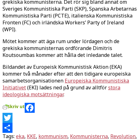
grekiska kommunisterna. Det rör sig bland annat om
Sveriges Kommunistiska Parti (SKP), Spanska Arbetarnas
Kommunistiska Parti (PCTE), italienska Kommunistiska
Fronten (FC) och irländska Workers’ Party of Ireland
(WPI).
Mötet kommer att äga rum under lördagen och de
grekiska kommunisternas ordförande Dimitris
Koutsoumbas kommer att hålla det inledande talet.
Bildandet av Europeisk Kommunistisk Aktion (EKA)
kommer två månader efter att den tidigare europeiska
samarbetsorganisationen
Europeiska Kommunistiska
Initiativet
(EKI) lades ned på grund av alltför
stora
ideologiska motsättningar
.
Skriv ut
Facebook
Twitter
Tags:
eka
,
KKE
,
kommunism
,
Kommunisterna
,
Revolution
,
Dela