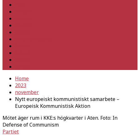
Hem
Inrikes
Utrikes
Fackligt
Partiet
Teori & historia
Klimat
Kultur
Ledare
Debatt
Home
2023
november
Nytt europeiskt kommunistiskt samarbete –
Europeisk Kommunistisk Aktion
Mötet äger rum i KKE:s högkvarter i Aten. Foto: In
Defense of Communism
Partiet