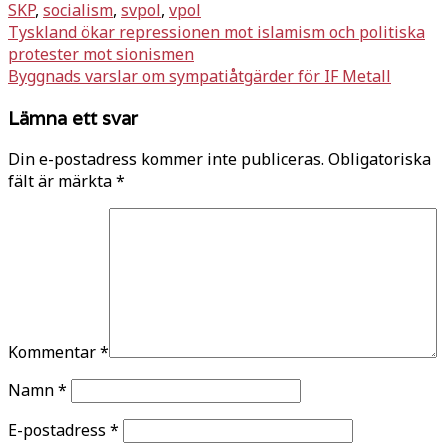
SKP
,
socialism
,
svpol
,
vpol
Inläggsnavigering
Tyskland ökar repressionen mot islamism och politiska
protester mot sionismen
Byggnads varslar om sympatiåtgärder för IF Metall
Lämna ett svar
Din e-postadress kommer inte publiceras.
Obligatoriska
fält är märkta
*
Kommentar
*
Namn
*
E-postadress
*