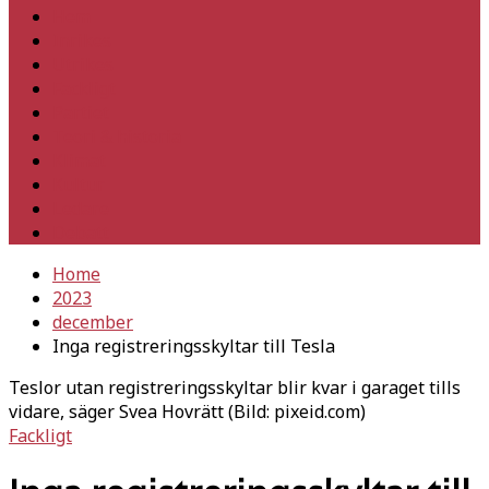
Hem
Inrikes
Utrikes
Fackligt
Partiet
Teori & historia
Klimat
Kultur
Ledare
Debatt
Home
2023
december
Inga registreringsskyltar till Tesla
Teslor utan registreringsskyltar blir kvar i garaget tills
vidare, säger Svea Hovrätt (Bild: pixeid.com)
Fackligt