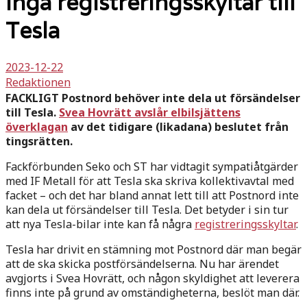
Inga registreringsskyltar till
Tesla
2023-12-22
Redaktionen
FACKLIGT Postnord behöver inte dela ut försändelser
till Tesla.
Svea Hovrätt avslår elbilsjättens
överklagan
av det tidigare (likadana) beslutet från
tingsrätten.
Fackförbunden Seko och ST har vidtagit sympatiåtgärder
med IF Metall för att Tesla ska skriva kollektivavtal med
facket – och det har bland annat lett till att Postnord inte
kan dela ut försändelser till Tesla. Det betyder i sin tur
att nya Tesla-bilar inte kan få några
registreringsskyltar
.
Tesla har drivit en stämning mot Postnord där man begär
att de ska skicka postförsändelserna. Nu har ärendet
avgjorts i Svea Hovrätt, och någon skyldighet att leverera
finns inte på grund av omständigheterna, beslöt man där.