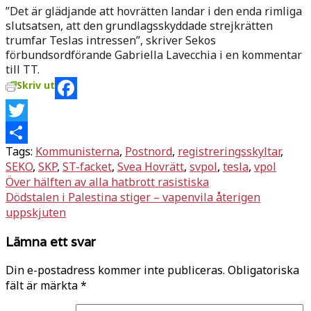
”Det är glädjande att hovrätten landar i den enda rimliga
slutsatsen, att den grundlagsskyddade strejkrätten
trumfar Teslas intressen”, skriver Sekos
förbundsordförande Gabriella Lavecchia i en kommentar
till TT.
Skriv ut
Facebook
Twitter
Tags:
Kommunisterna
,
Postnord
,
registreringsskyltar
,
Dela
SEKO
,
SKP
,
ST-facket
,
Svea Hovrätt
,
svpol
,
tesla
,
vpol
Inläggsnavigering
Över hälften av alla hatbrott rasistiska
Dödstalen i Palestina stiger – vapenvila återigen
uppskjuten
Lämna ett svar
Din e-postadress kommer inte publiceras.
Obligatoriska
fält är märkta
*