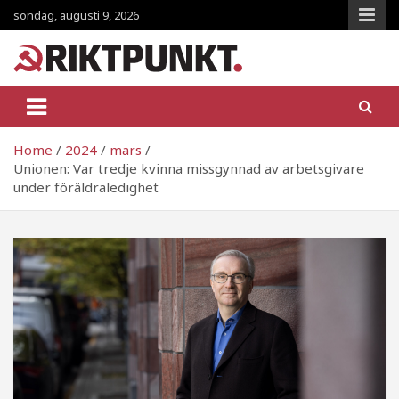
Skip
söndag, augusti 9, 2026
to
content
RiktpunKt.nu
En klassmedveten tidning!
Home
2024
mars
Unionen: Var tredje kvinna missgynnad av arbetsgivare
under föräldraledighet