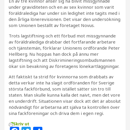
En av tre kvinnor anser sig ha blivit missgynnade
under graviditeten och en av sex kvinnor som varit
föräldralediga har under sin ledighet inte tagits med i
den årliga lönerevisionen. Det visar den undersökning
som Unionen beställt av företaget Novus.
Trots lagstiftning och ett förbud mot missgynnande
av föräldralediga drabbar det fortfarande arbetare
och tjänstemän, förklarar Unionens ordförande Peter
Hellberg. Nu hoppas han dock på ännu mer
lagstiftning och att Diskrimineringsombudsmannen
ökar sin bevakning av företagens lönekartläggningar.
Att faktiskt ta strid för kvinnorna som drabbats av
detta verkar inte ha slagit ordföranden för Sverige
största fackförbund, som istället sätter sin tro till
staten. Man skulle kunna kalla det naivt, men det vore
en underdrift. Situationen visar dock att det är absolut
nödvändigt för arbetarna att själva ta kontrollen över
sina fackföreningar och driva dem i egen regi.
Skriv ut