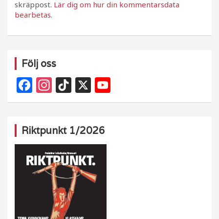
skräppost.
Lär dig om hur din kommentarsdata
bearbetas
.
Följ oss
F
In
Ti
X
Y
a
st
k
o
c
a
T
u
e
g
o
T
Riktpunkt 1/2026
b
ra
k
u
o
m
b
o
e
k