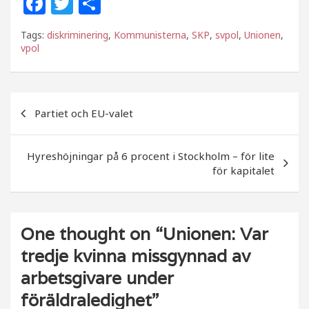
F
T
D
a
w
el
Tags:
diskriminering
,
Kommunisterna
,
SKP
,
svpol
,
Unionen
,
c
itt
a
vpol
e
e
b
r
Inläggsnavigering
o
Partiet och EU-valet
o
k
Hyreshöjningar på 6 procent i Stockholm – för lite
för kapitalet
One thought on “
Unionen: Var
tredje kvinna missgynnad av
arbetsgivare under
föräldraledighet
”