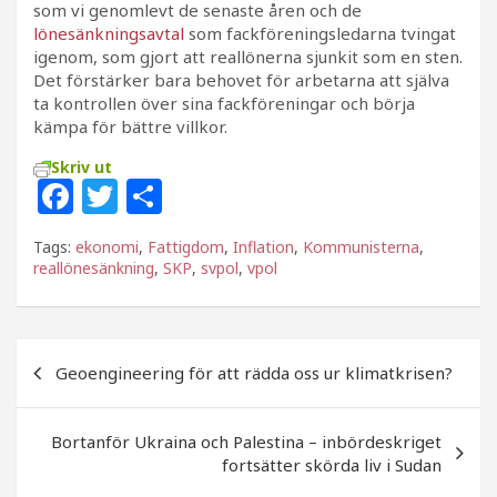
som vi genomlevt de senaste åren och de
lönesänkningsavtal
som fackföreningsledarna tvingat
igenom, som gjort att reallönerna sjunkit som en sten.
Det förstärker bara behovet för arbetarna att själva
ta kontrollen över sina fackföreningar och börja
kämpa för bättre villkor.
Skriv ut
F
T
D
a
w
el
Tags:
ekonomi
,
Fattigdom
,
Inflation
,
Kommunisterna
,
c
itt
a
reallönesänkning
,
SKP
,
svpol
,
vpol
e
e
b
r
Inläggsnavigering
o
Geoengineering för att rädda oss ur klimatkrisen?
o
k
Bortanför Ukraina och Palestina – inbördeskriget
fortsätter skörda liv i Sudan