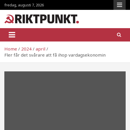
Skip
fredag, augusti 7, 2026
to
content
RiktpunKt.nu
En klassmedveten tidning!
Home
2024
april
Fler får det svårare att få ihop vardagsekonomin