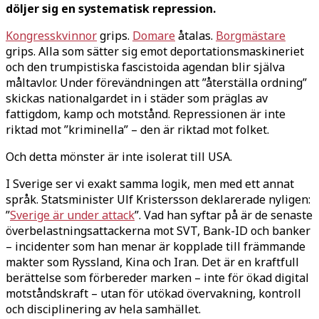
döljer sig en systematisk repression.
Kongresskvinnor
grips.
Domare
åtalas.
Borgmästare
grips. Alla som sätter sig emot deportationsmaskineriet
och den trumpistiska fascistoida agendan blir själva
måltavlor. Under förevändningen att ”återställa ordning”
skickas nationalgardet in i städer som präglas av
fattigdom, kamp och motstånd. Repressionen är inte
riktad mot ”kriminella” – den är riktad mot folket.
Och detta mönster är inte isolerat till USA.
I Sverige ser vi exakt samma logik, men med ett annat
språk. Statsminister Ulf Kristersson deklarerade nyligen:
”
Sverige är under attack
”. Vad han syftar på är de senaste
överbelastningsattackerna mot SVT, Bank-ID och banker
– incidenter som han menar är kopplade till främmande
makter som Ryssland, Kina och Iran. Det är en kraftfull
berättelse som förbereder marken – inte för ökad digital
motståndskraft – utan för utökad övervakning, kontroll
och disciplinering av hela samhället.