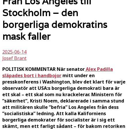
Från Los Angeles till
Stockholm – den
borgerliga demokratins
mask faller
2025-06-14
Josef Brant
POLITISK KOMMENTAR När senator
Alex Padilla
släpades bort i handbojor
mitt under en
presskonferens i Washington, blev det klart för varje
observatör att USA:s borgerliga demokrati bara är
ett skal – ett skal som nu krackelerar. Ministern för
”säkerhet”, Kristi Noem, deklarerade i samma stund
att militären skulle ”befria” Los Angeles från dess
”socialistiska” ledning. Att kalla Kaliforniens
borgerliga demokrater för socialister är i sig ett
skämt, men ett farligt sådant – för bakom retoriken