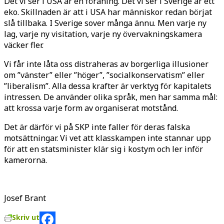
Det vi ser i USA är en föraning. Det vi ser i Sverige är ett
eko. Skillnaden är att i USA har människor redan börjat
slå tillbaka. I Sverige sover många ännu. Men varje ny
lag, varje ny visitation, varje ny övervakningskamera
väcker fler.
Vi får inte låta oss distraheras av borgerliga illusioner
om ”vänster” eller ”höger”, ”socialkonservatism” eller
”liberalism”. Alla dessa krafter är verktyg för kapitalets
intressen. De använder olika språk, men har samma mål:
att krossa varje form av organiserat motstånd.
Det är därför vi på SKP inte faller för deras falska
motsättningar. Vi vet att klasskampen inte stannar upp
för att en statsminister klär sig i kostym och ler inför
kamerorna.
Josef Brant
Skriv ut