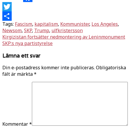
Facebook
Twitter
Tags:
Fascism
,
kapitalism
,
Kommunister
,
Los Angeles
,
Dela
Newsom
,
SKP
,
Trump
,
ulfkristersson
Inläggsnavigering
Kirgizistan fortsätter nedmontering av Leninmonument
SKP:s nya partistyrelse
Lämna ett svar
Din e-postadress kommer inte publiceras.
Obligatoriska
fält är märkta
*
Kommentar
*