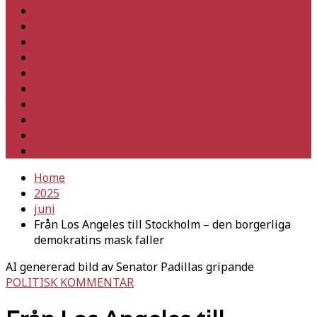
Hem
Inrikes
Utrikes
Fackligt
Partiet
Teori & historia
Klimat
Kultur
Ledare
Debatt
Home
2025
juni
Från Los Angeles till Stockholm – den borgerliga
demokratins mask faller
AI genererad bild av Senator Padillas gripande
POLITISK KOMMENTAR