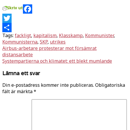
Skriv ut
Facebook
Twitter
Tags:
fackligt
,
kapitalism
,
Klasskamp
,
Kommunister
,
Dela
Kommunisterna
,
SKP
,
utrikes
Inläggsnavigering
Airbus-arbetare protesterar mot försämrat
distansarbete
Systempartierna och klimatet: ett blekt mumlande
Lämna ett svar
Din e-postadress kommer inte publiceras.
Obligatoriska
fält är märkta
*