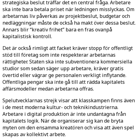
strategiska beslut träffar det en central fråga. Arbetare
ska inte bara betala priset när ledningen misslyckas. Om
arbetarnas liv påverkas av projektbeslut, budgetar och
nedläggningar måste de också ha makt över dessa beslut.
Annars blir “kreativ frihet” bara en fras ovanpå
kapitalistisk kontroll.
Det är också rimligt att facket kräver stopp för offentligt
stöd till företag som inte respekterar arbetarnas
rättigheter. Staten ska inte subventionera kommersiella
studior som sedan säger upp arbetare, kräver gratis
övertid eller vägrar ge personalen verkligt inflytande.
Offentliga pengar ska inte gå till att rädda kapitalets
affärsmodeller medan arbetarna offras.
Spelutvecklarnas strejk visar att klasskampen finns även
i de mest moderna kultur- och teknikindustrierna.
Arbetare i digital produktion är inte undantagna från
kapitalets logik. När de organiserar sig kan de bryta
myten om den ensamma kreatören och visa att även spel
skapas av kollektivt arbete.