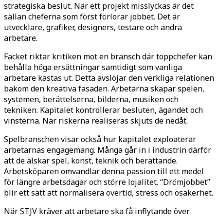
strategiska beslut. När ett projekt misslyckas är det
sällan cheferna som först förlorar jobbet. Det är
utvecklare, grafiker, designers, testare och andra
arbetare.
Facket riktar kritiken mot en bransch där toppchefer kan
behålla höga ersättningar samtidigt som vanliga
arbetare kastas ut. Detta avslöjar den verkliga relationen
bakom den kreativa fasaden. Arbetarna skapar spelen,
systemen, berättelserna, bilderna, musiken och
tekniken. Kapitalet kontrollerar besluten, ägandet och
vinsterna. När riskerna realiseras skjuts de nedåt.
Spelbranschen visar också hur kapitalet exploaterar
arbetarnas engagemang. Många går in i industrin därför
att de älskar spel, konst, teknik och berättande.
Arbetsköparen omvandlar denna passion till ett medel
för längre arbetsdagar och större lojalitet. “Drömjobbet”
blir ett sätt att normalisera övertid, stress och osäkerhet.
När STJV kräver att arbetare ska få inflytande över