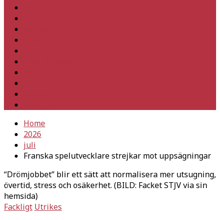
Hem
Inrikes
Utrikes
Fackligt
Partiet
Teori & historia
Klimat
Kultur
Ledare
Debatt
Home
2026
juli
Franska spelutvecklare strejkar mot uppsägningar
“Drömjobbet” blir ett sätt att normalisera mer utsugning,
övertid, stress och osäkerhet. (BILD: Facket STJV via sin
hemsida)
Fackligt
Utrikes