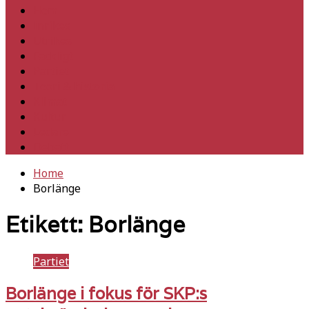
Hem
Inrikes
Utrikes
Fackligt
Partiet
Teori & historia
Klimat
Kultur
Ledare
Debatt
Home
Borlänge
Etikett:
Borlänge
Partiet
Borlänge i fokus för SKP:s