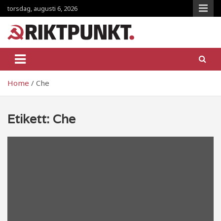
Skip
torsdag, augusti 6, 2026
to
content
RiktpunKt.nu
En klassmedveten tidning!
Home
Che
Etikett:
Che