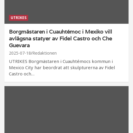
UTRIKES
Borgmästaren i Cuauhtémoc i Mexiko vill
avlägsna statyer av Fidel Castro och Che
Guevara
2025-07-18
Redaktionen
UTRIKES Borgmästaren i Cuauhtémocs kommun i
Mexico City har beordrat att skulpturerna av Fidel
Castro och…