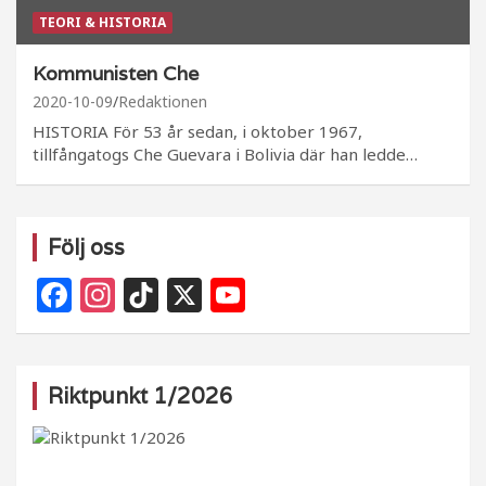
TEORI & HISTORIA
Kommunisten Che
2020-10-09
Redaktionen
HISTORIA För 53 år sedan, i oktober 1967,
tillfångatogs Che Guevara i Bolivia där han ledde…
Följ oss
F
In
Ti
X
Y
a
st
k
o
c
a
T
u
e
g
o
T
Riktpunkt 1/2026
b
ra
k
u
o
m
b