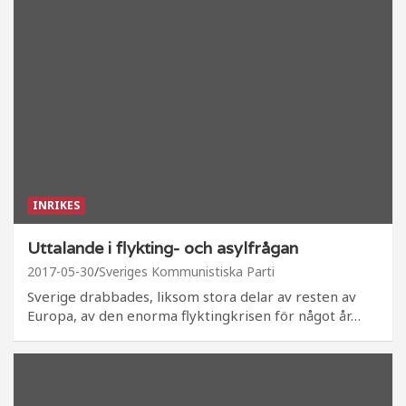
INRIKES
Uttalande i flykting- och asylfrågan
2017-05-30
Sveriges Kommunistiska Parti
Sverige drabbades, liksom stora delar av resten av
Europa, av den enorma flyktingkrisen för något år…