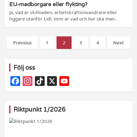
EU-medborgare eller flykting?
Ja, vad är skillnaden, arbetskraftsinvandrare eller
tiggare utanför Lidl. Vem är vad och hur ska man…
Sidnumrering
Previous
1
2
3
4
Next
för
inlägg
Följ oss
F
In
Ti
X
Y
a
st
k
o
c
a
T
u
e
g
o
T
Riktpunkt 1/2026
b
ra
k
u
o
m
b