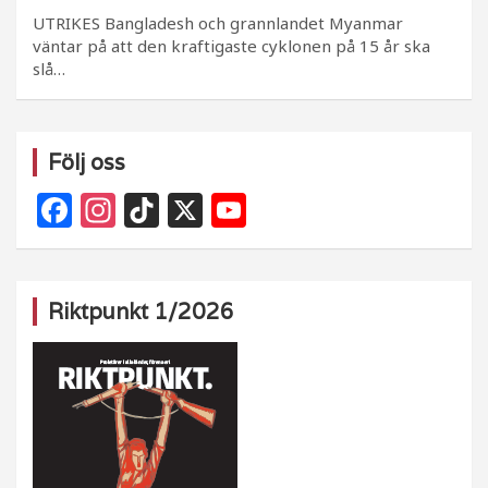
UTRIKES Bangladesh och grannlandet Myanmar
väntar på att den kraftigaste cyklonen på 15 år ska
slå…
Följ oss
F
In
Ti
X
Y
a
st
k
o
c
a
T
u
e
g
o
T
Riktpunkt 1/2026
b
ra
k
u
o
m
b
o
e
k