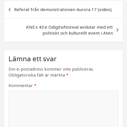
b
r
Inläggsnavigering
o
Referat från demonstrationen Aurora 17 (video)
o
k
KNE:s 43:e Odigitisfestival avslutar med ett
politiskt och kulturellt event i Aten
Lämna ett svar
Din e-postadress kommer inte publiceras.
Obligatoriska fält är märkta
*
Kommentar
*