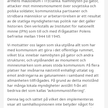
arméns mausoleum i Trzcianka. Namnbyten på gator,
attacker mot minnesmonument över sovjetiska och
polska soldater, kommunistiska partisaner och
stridbara människor ur arbetarrörelsen är ett resultat
av de statliga myndigheternas politik när det gäller
historien. Den verkställs av Institutet för nationellt
minne (IPN) som till och med ifrågasätter Polens
befrielse mellan 1944 till 1945.
Vi motsätter oss lagen som ska utplåna allt som har
med kommunism att göra i det offentliga rummet,
vilket bl.a. innebär namnbyten på gator och andra
strukturer, och utplånandet av monument och
minnesmärken som anses stöda kommunism. På flera
platser har invånarna nästintill enhälligt uttalat sig
emot ändringarna av gatunamnen i samband med att
allmänheten tillfrågades. På grund av detta motstånd
har många lokala myndigheter avstått från att
bedriva det som kallas ”avkommunistifiering”.
Denna lag och sättet på vilket den implementeras
visar att samhällsopinionen inte betyder något för