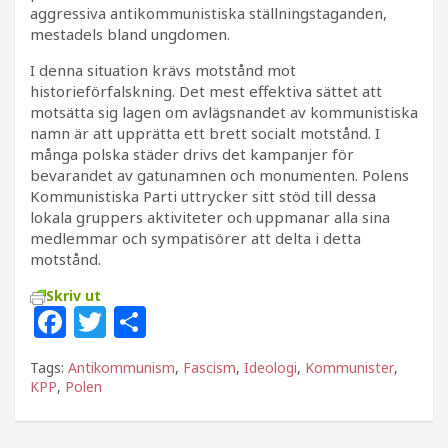
aggressiva antikommunistiska ställningstaganden,
mestadels bland ungdomen.
I denna situation krävs motstånd mot
historieförfalskning. Det mest effektiva sättet att
motsätta sig lagen om avlägsnandet av kommunistiska
namn är att upprätta ett brett socialt motstånd. I
många polska städer drivs det kampanjer för
bevarandet av gatunamnen och monumenten. Polens
Kommunistiska Parti uttrycker sitt stöd till dessa
lokala gruppers aktiviteter och uppmanar alla sina
medlemmar och sympatisörer att delta i detta
motstånd.
Skriv ut
F
T
D
a
w
el
Tags:
Antikommunism
,
Fascism
,
Ideologi
,
Kommunister
,
c
itt
a
KPP
,
Polen
e
e