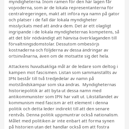
myndigheterna. Inom ramen för den här lagen får
vojvoderna, som är de lokala representanterna för
centralregeringen, makt att införa nya namn på gator
och platser i de fall där lokala myndigheter
misslyckats med att ändra dem. Det är ett olagligt
ingripande i de lokala myndigheternas kompetens, så
att det blir nödvändigt att hänvisa överklaganden till
förvaltningsdomstolar. Dessutom ombesörjs
kostnaderna och följderna av dessa ändringar av
ortsinvånarna, även om de motsatte sig det hela.
Attackens huvudsakliga mål är de ledare som deltog i
kampen mot fascismen. Listan som sammanställts av
IPN består till två tredjedelar av namn på
motståndskämpar som ska ändras. Myndigheternas
historiepolitik är att byta ut dessa namn med
antikommunister som IPN har valt ut. Likställandet av
kommunism med fascism är ett element i denna
politik och detta leder indirekt till att den senare
rentvås. Denna politik uppmuntrar också nationalism.
Målet med politiken är inte enbart att forma synen
på historien utan det handlar också om att fostra