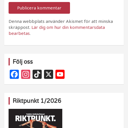
Denna webbplats använder Akismet för att minska
skräppost.
Lär dig om hur din kommentarsdata
bearbetas
.
Följ oss
F
In
Ti
X
Y
a
st
k
o
c
a
T
u
e
g
o
T
Riktpunkt 1/2026
b
ra
k
u
o
m
b