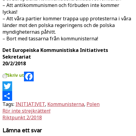
– Att antikommunismen och förbuden inte kommer
lyckas!
– Att våra partier kommer trappa upp protesterna i våra
länder mot den polska regeringens och de polska
myndigheternas påhitt.
– Bort med tassarna från kommunisterna!
Det Europeiska Kommunistiska Initiativets
Sekretariat
20/2/2018
Skriv ut
Facebook
Twitter
Tags:
INITIATIVET
,
Kommunisterna
,
Polen
Dela
Inläggsnavigering
Rör inte strejkrätten!
Riktpunkt 2/2018
Lämna ett svar