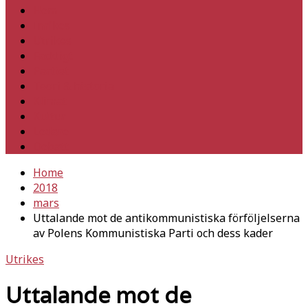
Hem
Inrikes
Utrikes
Fackligt
Partiet
Teori & historia
Klimat
Kultur
Ledare
Debatt
Home
2018
mars
Uttalande mot de antikommunistiska förföljelserna
av Polens Kommunistiska Parti och dess kader
Utrikes
Uttalande mot de