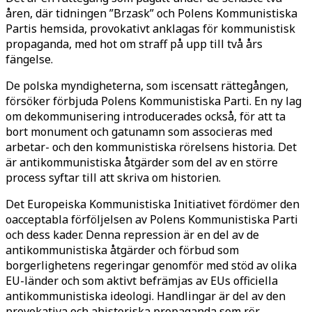
åren, där tidningen ”Brzask” och Polens Kommunistiska
Partis hemsida, provokativt anklagas för kommunistisk
propaganda, med hot om straff på upp till två års
fängelse.
De polska myndigheterna, som iscensatt rättegången,
försöker förbjuda Polens Kommunistiska Parti. En ny lag
om dekommunisering introducerades också, för att ta
bort monument och gatunamn som associeras med
arbetar- och den kommunistiska rörelsens historia. Det
är antikommunistiska åtgärder som del av en större
process syftar till att skriva om historien.
Det Europeiska Kommunistiska Initiativet fördömer den
oacceptabla förföljelsen av Polens Kommunistiska Parti
och dess kader. Denna repression är en del av de
antikommunistiska åtgärder och förbud som
borgerlighetens regeringar genomför med stöd av olika
EU-länder och som aktivt befrämjas av EUs officiella
antikommunistiska ideologi. Handlingar är del av den
provokativa och ahistoriska propaganda som rör