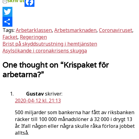
Skriv ut
Facebook
Twitter
Tags:
Arbetarklassen
,
Arbetsmarknaden
,
Coronaviruset
,
Dela
Facket
,
Regeringen
Inläggsnavigering
Brist på skyddsutrustning i hemtjänsten
Asylsökande i coronakrisens skugga
One thought on “
Krispaket för
arbetarna?
”
Gustav
skriver:
2020-04-12 kl. 21:13
500 miljarder som bankerna har fått av riksbanken
räcker till 100 000 månadslöner á 32 000 i drygt 13
år. Ifall någon eller några skulle råka förlora jobbet
alltså.