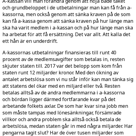
A-kassan vill man förändra genom att höja både taket
och grundbeloppet i de utbetalningar man kan få från a-
kassorna, men också genom att sänka kraven på de som
kan få a-kassa genom att sänka kraven på hur länge man
ska ha varit medlem i a-kassan och på hur länge man ska
ha arbetat för att få ersättning. Det var allt. Att kalla det
ett hån är en underdrift.
A-kassornas utbetalningar finansieras till runt 40
procent av de medlemsavgifter som betalas in, resten
skjuter staten till. 2017 var det belopp som kom från
staten runt 12 miljarder kronor. Med den ökning av
antalet arbetslösa som vi nu står inför kan man tänka sig
att statens del ökar med en miljard eller två. Resten
betalas alltså av de andra medlemmarna i a-kassorna
och bördan ligger därmed fortfarande kvar på det
arbetande folkets axlar. De som har kvar sina jobb men
som måste tampas med lönesänkningar, försämrade
villkor och andra problem ska alltså också betala de
arbetslösa, medan staten går in med några miljarder. Har
pengarna tagit slut? Har de över tusen miljarder som