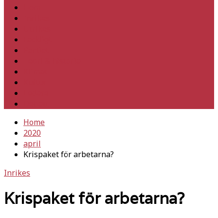
Hem
Inrikes
Utrikes
Fackligt
Partiet
Teori & historia
Klimat
Kultur
Ledare
Debatt
Home
2020
april
Krispaket för arbetarna?
Inrikes
Krispaket för arbetarna?