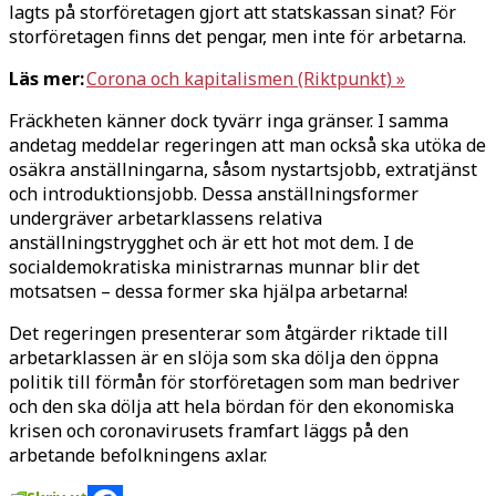
lagts på storföretagen gjort att statskassan sinat? För
storföretagen finns det pengar, men inte för arbetarna.
Läs mer:
Corona och kapitalismen (Riktpunkt) »
Fräckheten känner dock tyvärr inga gränser. I samma
andetag meddelar regeringen att man också ska utöka de
osäkra anställningarna, såsom nystartsjobb, extratjänst
och introduktionsjobb. Dessa anställningsformer
undergräver arbetarklassens relativa
anställningstrygghet och är ett hot mot dem. I de
socialdemokratiska ministrarnas munnar blir det
motsatsen – dessa former ska hjälpa arbetarna!
Det regeringen presenterar som åtgärder riktade till
arbetarklassen är en slöja som ska dölja den öppna
politik till förmån för storföretagen som man bedriver
och den ska dölja att hela bördan för den ekonomiska
krisen och coronavirusets framfart läggs på den
arbetande befolkningens axlar.