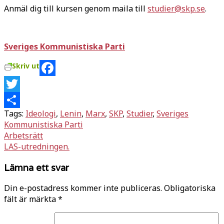
Anmäl dig till kursen genom maila till
studier@skp.se
.
Sveriges Kommunistiska Parti
Skriv ut
Facebook
Twitter
Tags:
Ideologi
,
Lenin
,
Marx
,
SKP
,
Studier
,
Sveriges
Dela
Kommunistiska Parti
Inläggsnavigering
Arbetsrätt
LAS-utredningen.
Lämna ett svar
Din e-postadress kommer inte publiceras.
Obligatoriska
fält är märkta
*