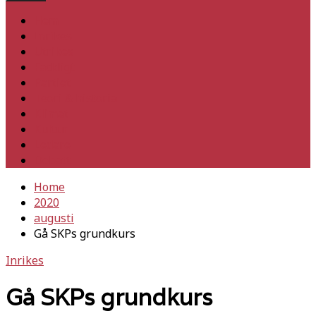
Hem
Inrikes
Utrikes
Fackligt
Partiet
Teori & historia
Klimat
Kultur
Ledare
Debatt
Home
2020
augusti
Gå SKPs grundkurs
Inrikes
Gå SKPs grundkurs