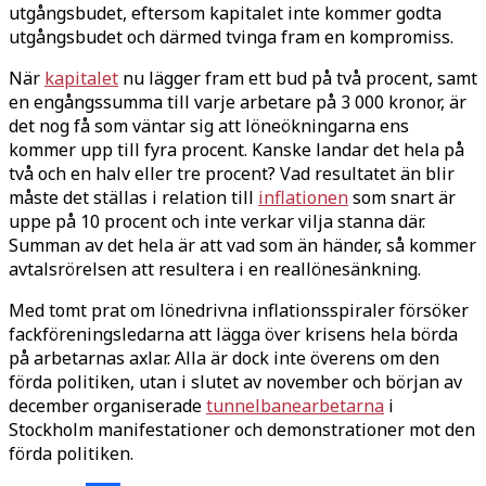
utgångsbudet, eftersom kapitalet inte kommer godta
utgångsbudet och därmed tvinga fram en kompromiss.
När
kapitalet
nu lägger fram ett bud på två procent, samt
en engångssumma till varje arbetare på 3 000 kronor, är
det nog få som väntar sig att löneökningarna ens
kommer upp till fyra procent. Kanske landar det hela på
två och en halv eller tre procent? Vad resultatet än blir
måste det ställas i relation till
inflationen
som snart är
uppe på 10 procent och inte verkar vilja stanna där.
Summan av det hela är att vad som än händer, så kommer
avtalsrörelsen att resultera i en reallönesänkning.
Med tomt prat om lönedrivna inflationsspiraler försöker
fackföreningsledarna att lägga över krisens hela börda
på arbetarnas axlar. Alla är dock inte överens om den
förda politiken, utan i slutet av november och början av
december organiserade
tunnelbanearbetarna
i
Stockholm manifestationer och demonstrationer mot den
förda politiken.