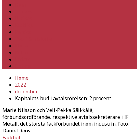
Hem
Inrikes
Utrikes
Fackligt
Partiet
Teori & historia
Klimat
Kultur
Ledare
Debatt
Home
2022
december
Kapitalets bud i avtalsrörelsen: 2 procent
Marie Nilsson och Veli-Pekka Säikkälä,
förbundsordförande, respektive avtalssekreterare i IF
Metall, det största fackförbundet inom industrin. Foto:
Daniel Roos
Fackligt