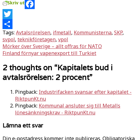
Skriv ut
Facebook
Twitter
Tags:
Avtalsrörelsen
,
ifmetall
,
Kommunisterna
,
SKP
,
Dela
svpol
,
teknikföretagen
,
vpol
Inläggsnavigering
Mörker över Sverige – allt offras för NATO
Finland förnyar vapenexport till Turkiet
2 thoughts on “
Kapitalets bud i
avtalsrörelsen: 2 procent
”
Pingback:
Industrifacken svansar efter kapitalet -
RiktpunKt.nu
Pingback:
Kommunal ansluter sig till Metalls
lönesänkningskrav - RiktpunKt.nu
Lämna ett svar
Din e-postadress kommer inte publiceras.
Obligatoriska