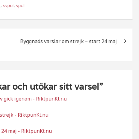
k
,
svpol
,
vpol
Byggnads varslar om strejk – start 24 maj
ar och utökar sitt varsel
”
av gick igenom - RiktpunKt.nu
strejk - RiktpunKt.nu
t 24 maj - RiktpunKt.nu