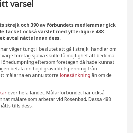
tt varsel
ts strejk och 390 av förbundets medlemmar gick
de facket också varslet med ytterligare 488
et avtal nåtts innan dess.
nar väger tungt i beslutet att gå i strejk, handlar om
varje företag själva skulle få möjlighet att bedöma
för lönedumpning eftersom företagen då hade kunnat
tagen betala en höjd graviditetspenning från
gett målarna en ännu större
lönesänkning
än om de
kar
över hela landet. Målarförbundet har också
 annat målare som arbetar vid Rosenbad. Dessa 488
åtts tills dess.