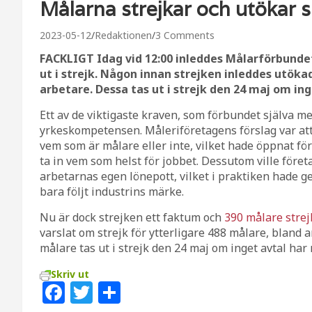
Målarna strejkar och utökar si
2023-05-12
Redaktionen
3 Comments
FACKLIGT Idag vid 12:00 inleddes Målarförbunde
ut i strejk. Någon innan strejken inleddes utöka
arbetare. Dessa tas ut i strejk den 24 maj om ing
Ett av de viktigaste kraven, som förbundet själva me
yrkeskompetensen. Måleriföretagens förslag var att 
vem som är målare eller inte, vilket hade öppnat 
ta in vem som helst för jobbet. Dessutom ville före
arbetarnas egen lönepott, vilket i praktiken hade 
bara följt industrins märke.
Nu är dock strejken ett faktum och
390 målare strej
varslat om strejk för ytterligare 488 målare, bland
målare tas ut i strejk den 24 maj om inget avtal har n
Skriv ut
F
T
D