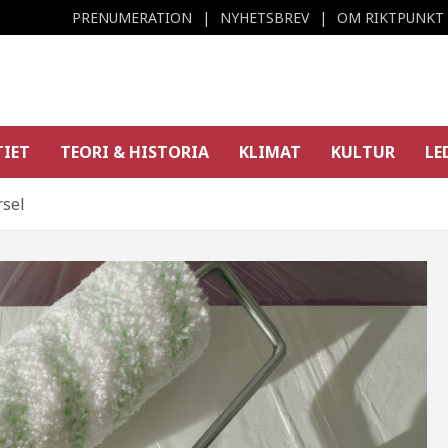
PRENUMERATION
NYHETSBREV
OM RIKTPUNKT
TIET
TEORI & HISTORIA
KLIMAT
KULTUR
LE
rsel