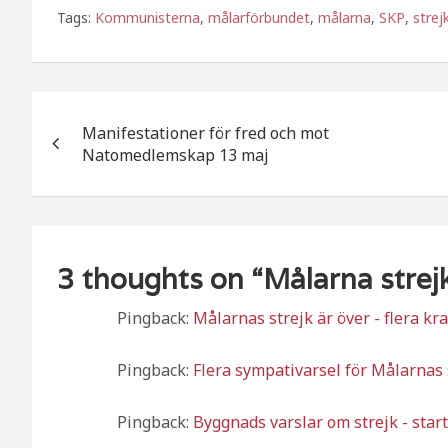
a
w
el
Tags:
Kommunisterna
,
målarförbundet
,
målarna
,
SKP
,
strej
c
itt
a
e
e
b
r
Inläggsnavigering
o
Manifestationer för fred och mot
o
Natomedlemskap 13 maj
k
3 thoughts on “
Målarna strejk
Pingback:
Målarnas strejk är över - flera kr
Pingback:
Flera sympativarsel för Målarnas 
Pingback:
Byggnads varslar om strejk - star