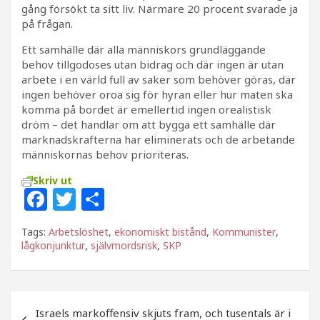
gång försökt ta sitt liv. Närmare 20 procent svarade ja
på frågan.
Ett samhälle där alla människors grundläggande
behov tillgodoses utan bidrag och där ingen är utan
arbete i en värld full av saker som behöver göras, där
ingen behöver oroa sig för hyran eller hur maten ska
komma på bordet är emellertid ingen orealistisk
dröm – det handlar om att bygga ett samhälle där
marknadskrafterna har eliminerats och de arbetande
människornas behov prioriteras.
Skriv ut
F
T
D
a
w
el
Tags:
Arbetslöshet
,
ekonomiskt bistånd
,
Kommunister
,
c
itt
a
lågkonjunktur
,
självmordsrisk
,
SKP
e
e
b
r
Inläggsnavigering
o
Israels markoffensiv skjuts fram, och tusentals är i