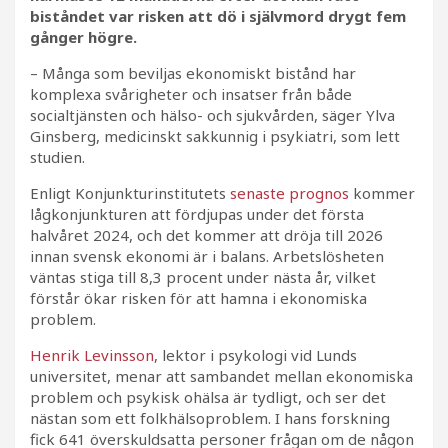
biståndet var risken att dö i självmord drygt fem
gånger högre.
– Många som beviljas ekonomiskt bistånd har
komplexa svårigheter och insatser från både
socialtjänsten och hälso- och sjukvården, säger Ylva
Ginsberg, medicinskt sakkunnig i psykiatri, som lett
studien.
Enligt Konjunkturinstitutets
senaste prognos
kommer
lågkonjunkturen att fördjupas under det första
halvåret 2024, och det kommer att dröja till 2026
innan svensk ekonomi är i balans. Arbetslösheten
väntas stiga till 8,3 procent under nästa år, vilket
förstår ökar risken för att hamna i ekonomiska
problem.
Henrik Levinsson
, lektor i psykologi vid Lunds
universitet, menar att sambandet mellan ekonomiska
problem och psykisk ohälsa är tydligt, och ser det
nästan som ett folkhälsoproblem. I hans forskning
fick 641 överskuldsatta personer frågan om de någon