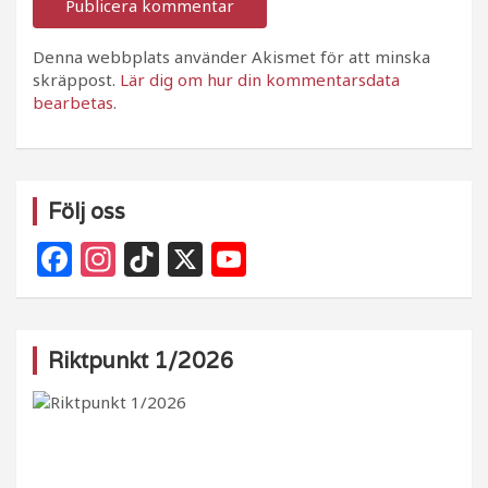
Denna webbplats använder Akismet för att minska
skräppost.
Lär dig om hur din kommentarsdata
bearbetas
.
Följ oss
F
In
Ti
X
Y
a
st
k
o
c
a
T
u
e
g
o
T
Riktpunkt 1/2026
b
ra
k
u
o
m
b
o
e