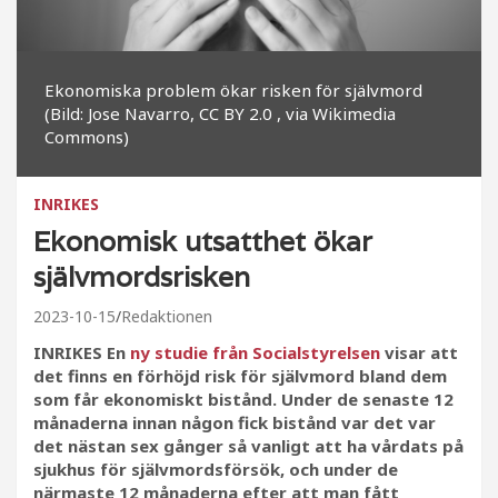
Ekonomiska problem ökar risken för självmord
(Bild: Jose Navarro, CC BY 2.0
, via Wikimedia
Commons)
INRIKES
Ekonomisk utsatthet ökar
självmordsrisken
2023-10-15
Redaktionen
INRIKES En
ny studie från Socialstyrelsen
visar att
det finns en förhöjd risk för självmord bland dem
som får ekonomiskt bistånd. Under de senaste 12
månaderna innan någon fick bistånd var det var
det nästan sex gånger så vanligt att ha vårdats på
sjukhus för självmordsförsök, och under de
närmaste 12 månaderna efter att man fått