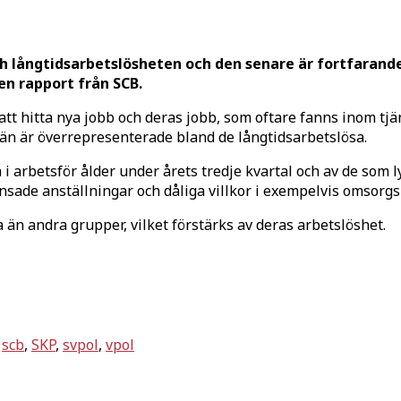
 långtidsarbetslösheten och den senare är fortfarande
 en rapport från SCB.
 att hitta nya jobb och deras jobb, som oftare fanns inom tj
än är överrepresenterade bland de långtidsarbetslösa.
i arbetsför ålder under årets tredje kvartal och av de som l
sade anställningar och dåliga villkor i exempelvis omsorgs
än andra grupper, vilket förstärks av deras arbetslöshet.
,
scb
,
SKP
,
svpol
,
vpol