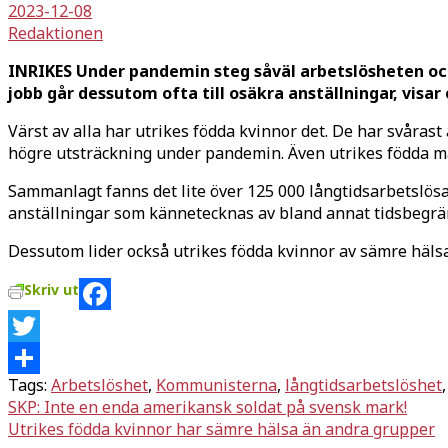
2023-12-08
Redaktionen
INRIKES Under pandemin steg såväl arbetslösheten och
jobb går dessutom ofta till osäkra anställningar, visar
Värst av alla har utrikes födda kvinnor det. De har svårast
högre utsträckning under pandemin. Även utrikes födda m
Sammanlagt fanns det lite över 125 000 långtidsarbetslösa 
anställningar som kännetecknas av bland annat tidsbegrän
Dessutom lider också utrikes födda kvinnor av sämre hälsa 
Skriv ut
Facebook
Twitter
Tags:
Arbetslöshet
,
Kommunisterna
,
långtidsarbetslöshet
Dela
Inläggsnavigering
SKP: Inte en enda amerikansk soldat på svensk mark!
Utrikes födda kvinnor har sämre hälsa än andra grupper