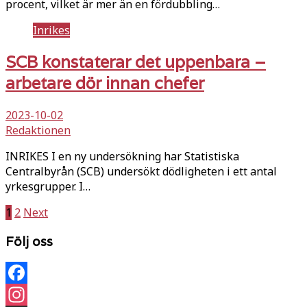
procent, vilket är mer än en fördubbling…
Inrikes
SCB konstaterar det uppenbara –
arbetare dör innan chefer
2023-10-02
Redaktionen
INRIKES I en ny undersökning har Statistiska
Centralbyrån (SCB) undersökt dödligheten i ett antal
yrkesgrupper. I…
Sidnumrering
1
2
Next
för
Följ oss
inlägg
Facebook