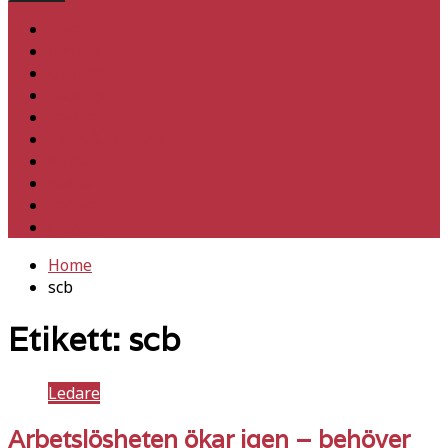
Hem
Inrikes
Utrikes
Fackligt
Partiet
Teori & historia
Klimat
Kultur
Ledare
Debatt
Home
scb
Etikett:
scb
Ledare
Arbetslösheten ökar igen – behöver