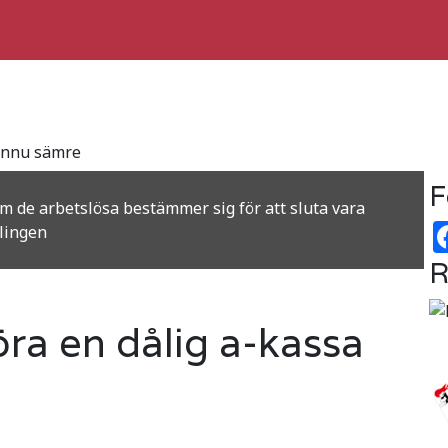
 ännu sämre
F
m de arbetslösa bestämmer sig för att sluta vara
lingen
R
öra en dålig a-kassa