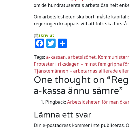
om de hundratusentals arbetslösa helt enkelt
Om arbetslösheten ska bort, måste kapitalis
regeringen knappats vill att folk ska förstå.
Skriv ut
Facebook
Twitter
Dela
Tags:
a-kassan
,
arbetslsöhet
,
Kommunister
Inläggsnavigering
Protester i riksdagen – minst fem gripna för
Tjänstemännen – arbetarnas allierade eller
One thought on “
Rege
a-kassa ännu sämre
”
Pingback:
Arbetslösheten för män ökar
Lämna ett svar
Din e-postadress kommer inte publiceras.
O