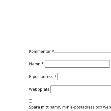
Kommentar
*
Namn
*
E-postadress
*
Webbplats
Spara mitt namn, min e-postadress och webb