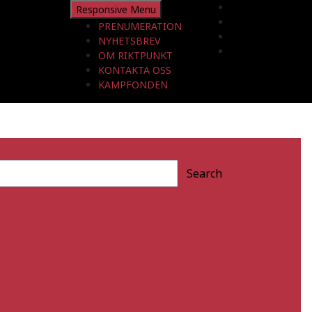
Responsive Menu
PRENUMERATION
NYHETSBREV
OM RIKTPUNKT
KONTAKTA OSS
KAMPFONDEN
Search