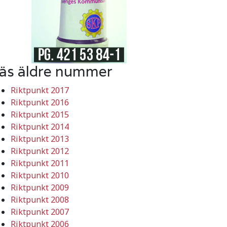
äs äldre nummer
Riktpunkt 2017
Riktpunkt 2016
Riktpunkt 2015
Riktpunkt 2014
Riktpunkt 2013
Riktpunkt 2012
Riktpunkt 2011
Riktpunkt 2010
Riktpunkt 2009
Riktpunkt 2008
Riktpunkt 2007
Riktpunkt 2006