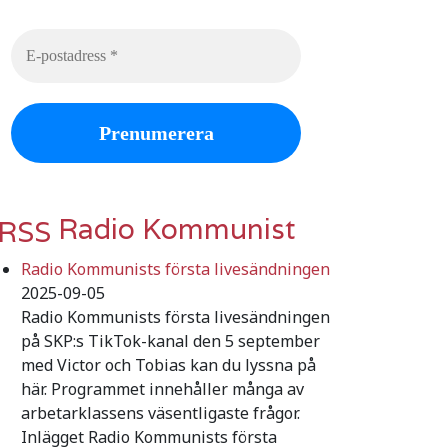
Radio Kommunist
Radio Kommunists första livesändningen
2025-09-05
Radio Kommunists första livesändningen
på SKP:s TikTok-kanal den 5 september
med Victor och Tobias kan du lyssna på
här. Programmet innehåller många av
arbetarklassens väsentligaste frågor.
Inlägget Radio Kommunists första