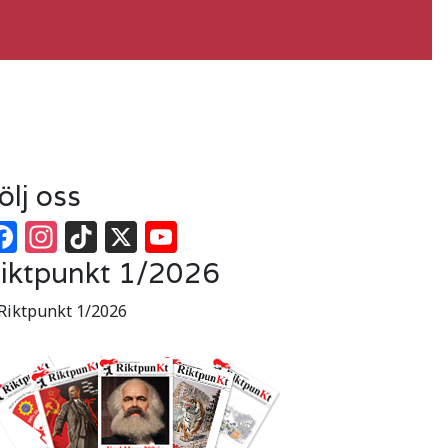
ölj oss
Facebook
Instagram
TikTok
X
YouTube
iktpunkt 1/2026