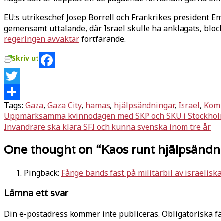
EU:s utrikeschef Josep Borrell och Frankrikes president
gemensamt uttalande, där Israel skulle ha anklagats, bl
regeringen avvaktar
fortfarande.
Skriv ut
Facebook
Twitter
Tags:
Gaza
,
Gaza City
,
hamas
,
hjälpsändningar
,
Israel
,
Kom
Dela
Inläggsnavigering
Uppmärksamma kvinnodagen med SKP och SKU i Stockho
Invandrare ska klara SFI och kunna svenska inom tre år
One thought on “
Kaos runt hjälpsändni
Pingback:
Fånge bands fast på militärbil av israelisk
Lämna ett svar
Din e-postadress kommer inte publiceras.
Obligatoriska f