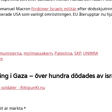
 Emmanuel Macron
fördömer Israels militär
efter dödsskjutni
ockerade USA som vanligt omröstningen. EU återupptar nu 
munisterna
,
mjölmassakern
,
Palestina
,
SKP
,
UNWRA
lm
ng i Gaza – över hundra dödades av isra
a soldater - RiktpunKt.nu
ält är märkta
*