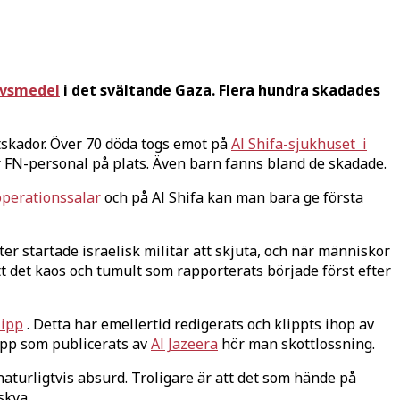
livsmedel
i det svältande Gaza. Flera hundra skadades
tskador. Över 70 döda togs emot på
Al Shifa-sjukhuset i
 FN-personal på plats. Även barn fanns bland de skadade.
operationssalar
och på Al Shifa kan man bara ge första
r startade israelisk militär att skjuta, och när människor
tt det kaos och tumult som rapporterats började först efter
lipp
. Detta har emellertid redigerats och klippts ihop av
lipp som publicerats av
Al Jazeera
hör man skottlossning.
aturligtvis absurd. Troligare är att det som hände på
skva.