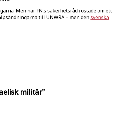
ngarna. Men när FN:s säkerhetsråd röstade om ett
hjälpsändningarna till UNWRA – men den
svenska
elisk militär
”