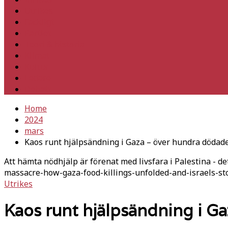
Utrikes
Fackligt
Partiet
Teori & historia
Klimat
Kultur
Ledare
Debatt
Home
2024
mars
Kaos runt hjälpsändning i Gaza – över hundra dödades
Att hämta nödhjälp är förenat med livsfara i Palestina - de
massacre-how-gaza-food-killings-unfolded-and-israels-st
Utrikes
Kaos runt hjälpsändning i Ga