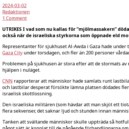
2024-03-02
Redaktionen
1 Comment
UTRIKES I vad som nu kallas för ”mjölmassakern” död
också när de israeliska styrkorna som öppnade eld m
Representanter för sjukhuset Al-Awda i Gaza hade under to
Gaza City
under torsdagen, och fler än 200 personer vårda
Problemen på sjukhusen är stora efter att de stormats av 
hjälpen i nuläget.
CNN
rapporterar att människor hade samlats runt lastbilar
och lastbilar desperat försökte lämna platsen dödades fler
israelisk skottlossning.
Den israeliska militären (som hävdar att man skjöt ett tiota
flera sekvenser, det saknar ljud och stunden innan människ
Tanken att svältande människor skulle uppträda så hotfull
något sätt är kopplat till de pågående förhandlingarna o