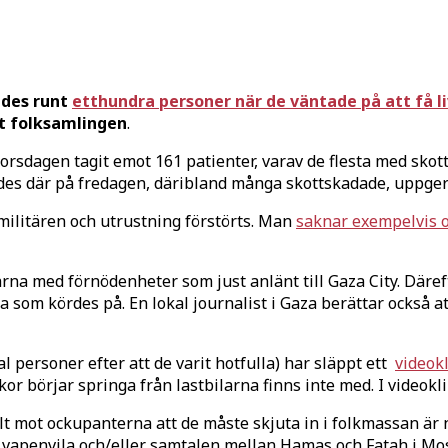
ades runt
etthundra personer när de väntade på att få 
ot folksamlingen
.
rsdagen tagit emot 161 patienter, varav de flesta med skot
des där på fredagen, däribland många skottskadade, uppger
militären och utrustning förstörts. Man
saknar exempelvis 
na med förnödenheter som just anlänt till Gaza City. Därefte
a som kördes på. En lokal journalist i Gaza berättar också a
l personer efter att de varit hotfulla) har släppt ett
videok
or börjar springa från lastbilarna finns inte med. I videok
t mot ockupanterna att de måste skjuta in i folkmassan är n
m vapenvila och/eller samtalen mellan Hamas och Fatah i Mo