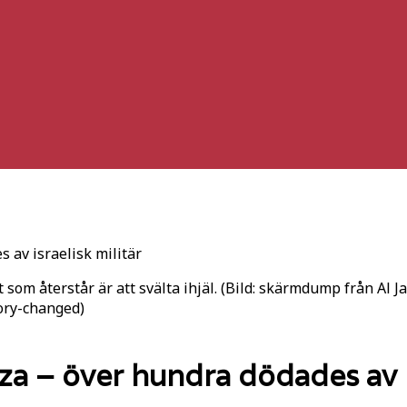
 av israelisk militär
t som återstår är att svälta ihjäl. (Bild: skärmdump från Al
ory-changed)
za – över hundra dödades av is