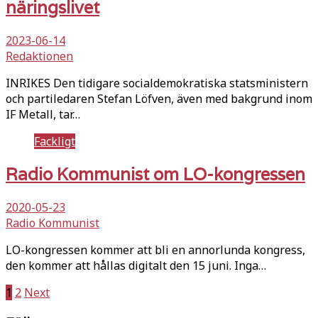
näringslivet
2023-06-14
Redaktionen
INRIKES Den tidigare socialdemokratiska statsministern
och partiledaren Stefan Löfven, även med bakgrund inom
IF Metall, tar…
Fackligt
Radio Kommunist om LO-kongressen
2020-05-23
Radio Kommunist
LO-kongressen kommer att bli en annorlunda kongress,
den kommer att hållas digitalt den 15 juni. Inga…
Sidnumrering
1
2
Next
för