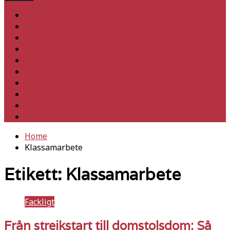
Hem
Inrikes
Utrikes
Fackligt
Partiet
Teori & historia
Klimat
Kultur
Ledare
Debatt
Home
Klassamarbete
Etikett:
Klassamarbete
Fackligt
Från strejkstart till domstolsdom: Så