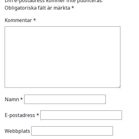
Din e-postadress kommer inte publiceras.
Obligatoriska fält är märkta
*
Kommentar
*
Namn
*
E-postadress
*
Webbplats