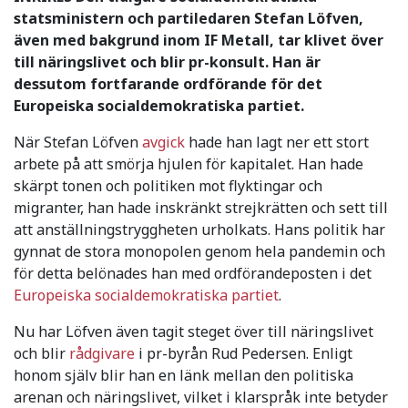
statsministern och partiledaren Stefan Löfven,
även med bakgrund inom IF Metall, tar klivet över
till näringslivet och blir pr-konsult. Han är
dessutom fortfarande ordförande för det
Europeiska socialdemokratiska partiet.
När Stefan Löfven
avgick
hade han lagt ner ett stort
arbete på att smörja hjulen för kapitalet. Han hade
skärpt tonen och politiken mot flyktingar och
migranter, han hade inskränkt strejkrätten och sett till
att anställningstryggheten urholkats. Hans politik har
gynnat de stora monopolen genom hela pandemin och
för detta belönades han med ordförandeposten i det
Europeiska socialdemokratiska partiet
.
Nu har Löfven även tagit steget över till näringslivet
och blir
rådgivare
i pr-byrån Rud Pedersen. Enligt
honom själv blir han en länk mellan den politiska
arenan och näringslivet, vilket i klarspråk inte betyder