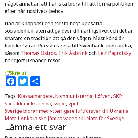
något annat än att han ska bidra till att forma politiken
efter näringslivets behov.
Han är knappast den första högt uppsatta
socialdemokraten att gå över till näringslivet och det är
snarare en tradition att gå den vägen. Mest känd är
kanske Göran Perssons resa till Swedbank, men andra,
såsom
Thomas Östros
,
Erik Åsbrink
och
Leif Pagrotsky
har gjort liknande resor.
Skriv ut
Facebook
Twitter
Dela
Tags:
Klassamarbete
,
Kommunisterna
,
Löfven
,
SKP
,
Socialdemokraterna
,
svpol
,
vpol
Inläggsnavigering
Sverige bidrar med ytterligare luftförsvar till Ukraina
Möte i Ankara ska jämna vägen till Nato för Sverige
Lämna ett svar