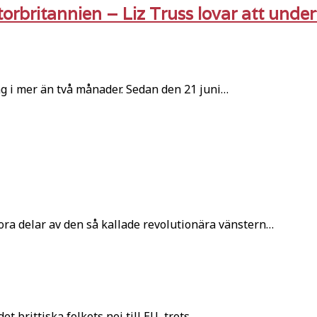
torbritannien – Liz Truss lovar att under
g i mer än två månader. Sedan den 21 juni…
ora delar av den så kallade revolutionära vänstern…
 brittiska folkets nej till EU, trots…