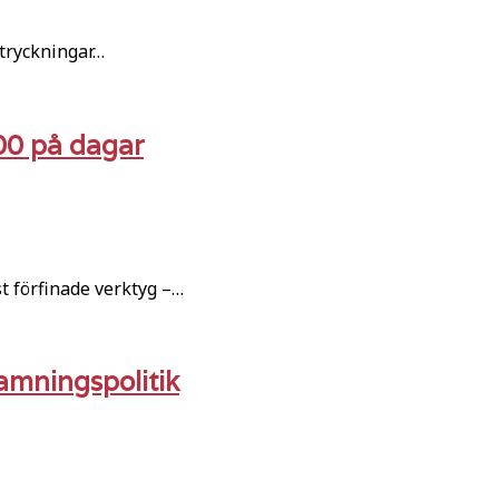
åtryckningar…
000 på dagar
 förfinade verktyg –…
amningspolitik