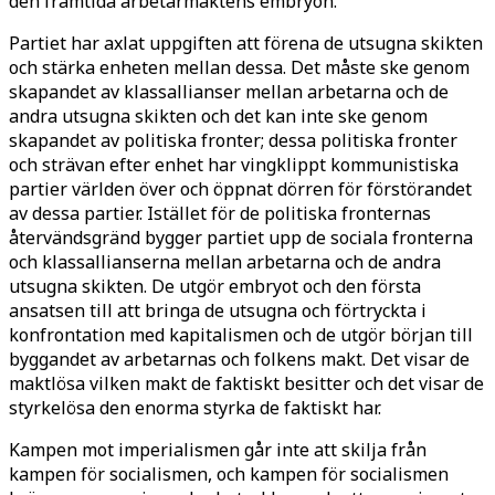
den framtida arbetarmaktens embryon.
Partiet har axlat uppgiften att förena de utsugna skikten
och stärka enheten mellan dessa. Det måste ske genom
skapandet av klassallianser mellan arbetarna och de
andra utsugna skikten och det kan inte ske genom
skapandet av politiska fronter; dessa politiska fronter
och strävan efter enhet har vingklippt kommunistiska
partier världen över och öppnat dörren för förstörandet
av dessa partier. Istället för de politiska fronternas
återvändsgränd bygger partiet upp de sociala fronterna
och klassallianserna mellan arbetarna och de andra
utsugna skikten. De utgör embryot och den första
ansatsen till att bringa de utsugna och förtryckta i
konfrontation med kapitalismen och de utgör början till
byggandet av arbetarnas och folkens makt. Det visar de
maktlösa vilken makt de faktiskt besitter och det visar de
styrkelösa den enorma styrka de faktiskt har.
Kampen mot imperialismen går inte att skilja från
kampen för socialismen, och kampen för socialismen