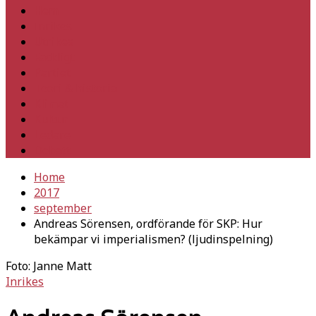
Hem
Inrikes
Utrikes
Fackligt
Partiet
Teori & historia
Klimat
Kultur
Ledare
Debatt
Home
2017
september
Andreas Sörensen, ordförande för SKP: Hur
bekämpar vi imperialismen? (ljudinspelning)
Foto: Janne Matt
Inrikes