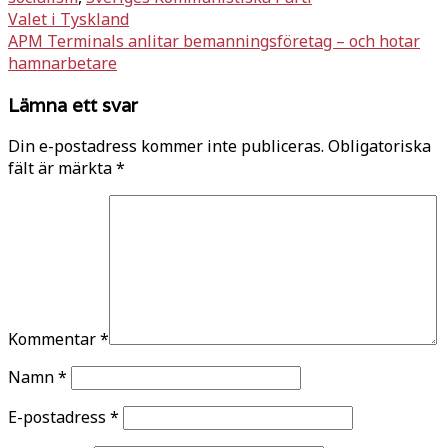
Inläggsnavigering
Valet i Tyskland
APM Terminals anlitar bemanningsföretag – och hotar
hamnarbetare
Lämna ett svar
Din e-postadress kommer inte publiceras.
Obligatoriska
fält är märkta
*
Kommentar
*
Namn
*
E-postadress
*