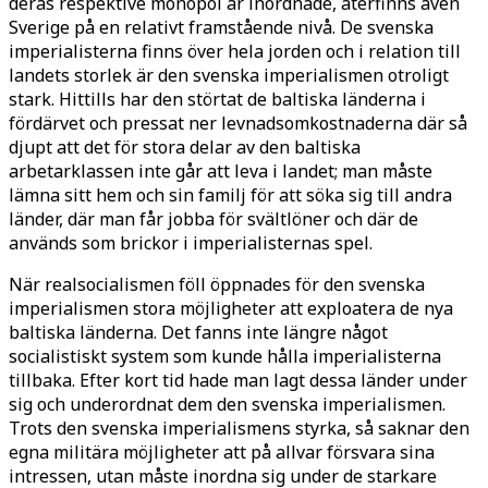
deras respektive monopol är inordnade, återfinns även
Sverige på en relativt framstående nivå. De svenska
imperialisterna finns över hela jorden och i relation till
landets storlek är den svenska imperialismen otroligt
stark. Hittills har den störtat de baltiska länderna i
fördärvet och pressat ner levnadsomkostnaderna där så
djupt att det för stora delar av den baltiska
arbetarklassen inte går att leva i landet; man måste
lämna sitt hem och sin familj för att söka sig till andra
länder, där man får jobba för svältlöner och där de
används som brickor i imperialisternas spel.
När realsocialismen föll öppnades för den svenska
imperialismen stora möjligheter att exploatera de nya
baltiska länderna. Det fanns inte längre något
socialistiskt system som kunde hålla imperialisterna
tillbaka. Efter kort tid hade man lagt dessa länder under
sig och underordnat dem den svenska imperialismen.
Trots den svenska imperialismens styrka, så saknar den
egna militära möjligheter att på allvar försvara sina
intressen, utan måste inordna sig under de starkare