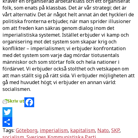
kräver en organiserad arbetarklass och ett organiserat
folk, som enats på klassbas. Det är vår strategi; det är
vårt alternativ. Det är något helt annat än det hyckleri de
politiska fronterna erbjuder, när man sprider illusioner
om att freden kan säkras genom dialog inom det
imperialistiska systemet. Istället erbjuder vi kamp och
organisering mot det system som skapar krig och
konflikter – imperialismen; vi erbjuder konfrontation
med det system som varje dag mördar tiotusentals
människor och som störtar folk och hela nationer i
fördärvet. Vi erbjuder också stolthet och vetskapen om
att man ställt sig på rätt sida. Vi erbjuder möjligheten att
gå med huvudet högt; vi erbjuder en annan värld:
socialismen.
Skriv ut
Facebook
Twitter
Tags:
Göteborg
,
imperialism
,
kapitalism
,
Nato
,
SKP
,
Dela
socialism
,
Sveriges Kommunistiska Parti