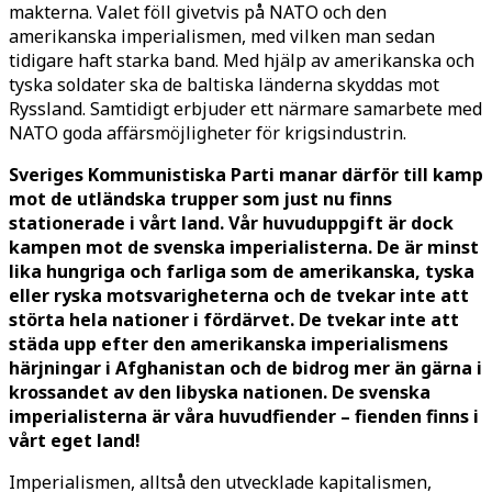
makterna. Valet föll givetvis på NATO och den
amerikanska imperialismen, med vilken man sedan
tidigare haft starka band. Med hjälp av amerikanska och
tyska soldater ska de baltiska länderna skyddas mot
Ryssland. Samtidigt erbjuder ett närmare samarbete med
NATO goda affärsmöjligheter för krigsindustrin.
Sveriges Kommunistiska Parti manar därför till kamp
mot de utländska trupper som just nu finns
stationerade i vårt land. Vår huvuduppgift är dock
kampen mot de svenska imperialisterna. De är minst
lika hungriga och farliga som de amerikanska, tyska
eller ryska motsvarigheterna och de tvekar inte att
störta hela nationer i fördärvet. De tvekar inte att
städa upp efter den amerikanska imperialismens
härjningar i Afghanistan och de bidrog mer än gärna i
krossandet av den libyska nationen. De svenska
imperialisterna är våra huvudfiender – fienden finns i
vårt eget land!
Imperialismen, alltså den utvecklade kapitalismen,