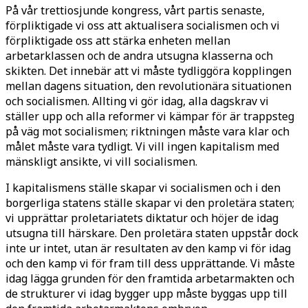
På vår trettiosjunde kongress, vårt partis senaste,
förpliktigade vi oss att aktualisera socialismen och vi
förpliktigade oss att stärka enheten mellan
arbetarklassen och de andra utsugna klasserna och
skikten. Det innebär att vi måste tydliggöra kopplingen
mellan dagens situation, den revolutionära situationen
och socialismen. Allting vi gör idag, alla dagskrav vi
ställer upp och alla reformer vi kämpar för är trappsteg
på väg mot socialismen; riktningen måste vara klar och
målet måste vara tydligt. Vi vill ingen kapitalism med
mänskligt ansikte, vi vill socialismen.
I kapitalismens ställe skapar vi socialismen och i den
borgerliga statens ställe skapar vi den proletära staten;
vi upprättar proletariatets diktatur och höjer de idag
utsugna till härskare. Den proletära staten uppstår dock
inte ur intet, utan är resultaten av den kamp vi för idag
och den kamp vi för fram till dess upprättande. Vi måste
idag lägga grunden för den framtida arbetarmakten och
de strukturer vi idag bygger upp måste byggas upp till