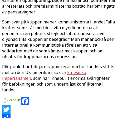
väntar en upptrappning. Både ministrar och politiker har
arresterats och premiärministerns bostad har omringats
av pansarvagnar.
Som svar på kuppen manar kommunisterna i landet ”alla
krafter som står med de civila myndigheterna att
genomföra en politisk strejk och att organisera civil
olydnad tills kuppen är besegrad.” Man manar också den
internationella kommunistiska rörelsen att visa
solidaritet med de som kämpar mot kuppen och om
utsätts för kuppmakarnas repression.
Riktpunkt har tidigare rapporterat om hur landets slitits
mellan den US-amerikanska och
kinesiska
imperialismen
, som har inneburit enorma svårigheter
för befolkningen och som underblåst konflikterna i
landet.
Skriv ut
Facebook
Twitter