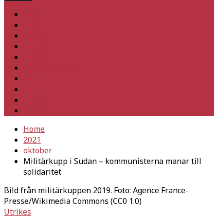
Hem
Inrikes
Utrikes
Fackligt
Partiet
Teori & historia
Klimat
Kultur
Ledare
Debatt
Home
2021
oktober
Militärkupp i Sudan – kommunisterna manar till
solidaritet
Bild från militärkuppen 2019. Foto: Agence France-
Presse/Wikimedia Commons (CC0 1.0)
Utrikes