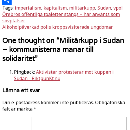
Tags:
imperialism
,
kapitalism
,
militärkupp
,
Sudan
,
vpol
Dela
Inläggsnavigering
Örebros offentliga toaletter stängs – har använts som
sovplatser
Alkoholpåverkad polis kroppsvisiterade ungdomar
One thought on “
Militärkupp i Sudan
– kommunisterna manar till
solidaritet
”
Pingback:
Aktivister protesterar mot kuppen i
Sudan - RiktpunKt.nu
Lämna ett svar
Din e-postadress kommer inte publiceras.
Obligatoriska
fält är märkta
*