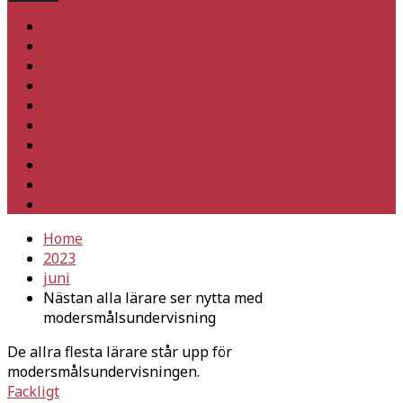
Hem
Inrikes
Utrikes
Fackligt
Partiet
Teori & historia
Klimat
Kultur
Ledare
Debatt
Home
2023
juni
Nästan alla lärare ser nytta med
modersmålsundervisning
De allra flesta lärare står upp för
modersmålsundervisningen.
Fackligt