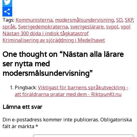
Facebook
Twitter
Tags:
Kommunisterna
,
modersmålsundervisning
,
SD
,
SKP
,
Dela
språk
,
Sverigedemokraterna
,
sverigeslärare
,
svpol
,
vpol
Inläggsnavigering
Nästan 300 döda i indisk tågkatastrof
Kriminalisering av sjöräddning i Medelhavet
One thought on “
Nästan alla lärare
ser nytta med
modersmålsundervisning
”
Pingback:
Viktigast för barnens språkutveckling -
att föräldrarna pratar med dem - RiktpunKt.nu
Lämna ett svar
Din e-postadress kommer inte publiceras.
Obligatoriska
fält är märkta
*