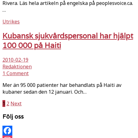
Rivera. Läs hela artikeln på engelska på peoplesvoice.ca.
…
Utrikes
Kubansk sjukvårdspersonal har hjälpt
100 000 på Haiti
2010-02-19
Redaktionen
1 Comment
Mer än 95 000 patienter har behandlats på Haiti av
kubaner sedan den 12 januari. Och…
Sidnumrering
1
2
Next
för
Följ oss
inlägg