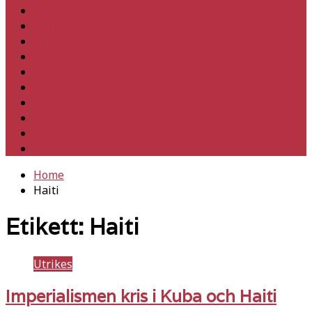
Hem
Inrikes
Utrikes
Fackligt
Partiet
Teori & historia
Klimat
Kultur
Ledare
Debatt
Home
Haiti
Etikett:
Haiti
Utrikes
Imperialismen kris i Kuba och Haiti