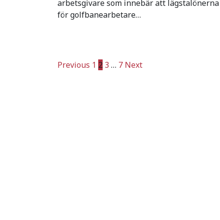
arbetsgivare som innebär att lägstalönerna
för golfbanearbetare…
Sidnumrering
Previous
1
2
3
…
7
Next
för
inlägg