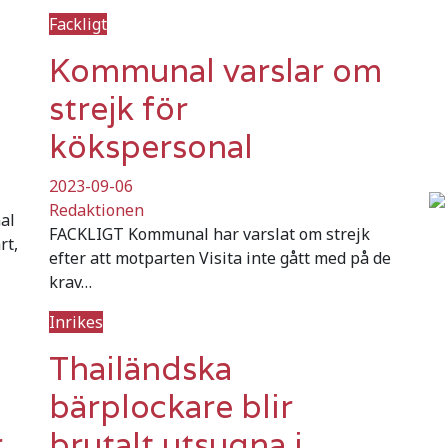
Fackligt
m
Kommunal varslar om
strejk för
kökspersonal
2023-09-06
Redaktionen
al
FACKLIGT Kommunal har varslat om strejk
rt,
efter att motparten Visita inte gått med på de
krav…
Inrikes
Thailändska
bärplockare blir
r
brutalt utsugna i