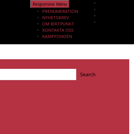
Responsive Menu
PRENUMERATION
NYHETSBREV
OM RIKTPUNKT
KONTAKTA OSS
KAMPFONDEN
Search