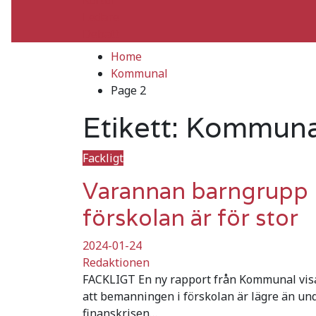
Ledare
Debatt
Home
Kommunal
Page 2
Etikett:
Kommuna
Fackligt
Varannan barngrupp 
förskolan är för stor
2024-01-24
Redaktionen
FACKLIGT En ny rapport från Kommunal vis
att bemanningen i förskolan är lägre än un
finanskrisen…