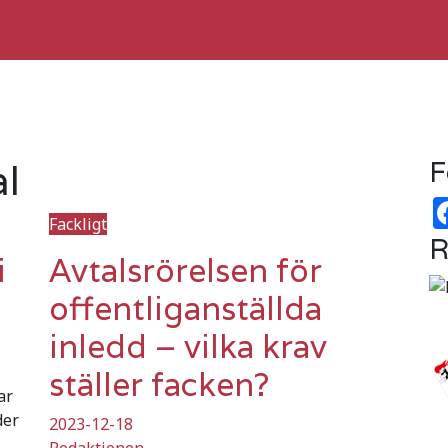
l
F
Fackligt
R
i
Avtalsrörelsen för
offentliganställda
inledd – vilka krav
ställer facken?
ar
der
2023-12-18
Redaktionen