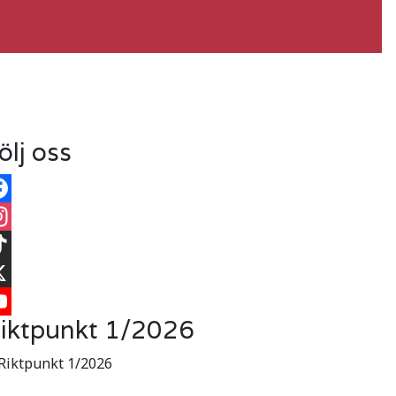
ölj oss
cebook
stagram
kTok
iktpunkt 1/2026
uTube