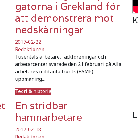
gatorna i Grekland för
att demonstrera mot
K
nedskärningar
2017-02-22
Redaktionen
Tusentals arbetare, fackföreningar och
arbetarcenter svarade den 21 februari på Alla
arbetares militanta fronts (PAME)
uppmaning…
Teori & historia
et
En stridbar
L
hamnarbetare
2017-02-18
Redaktionen