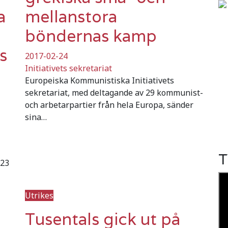
a
mellanstora
böndernas kamp
s
2017-02-24
Initiativets sekretariat
Europeiska Kommunistiska Initiativets
sekretariat, med deltagande av 29 kommunist-
och arbetarpartier från hela Europa, sänder
sina…
T
 23
Utrikes
Tusentals gick ut på