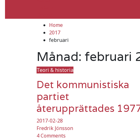
Ledare
Debatt
Home
2017
februari
Månad:
februari
Teori & historia
Det kommunistiska
partiet
återupprättades 197
2017-02-28
Fredrik Jönsson
4 Comments