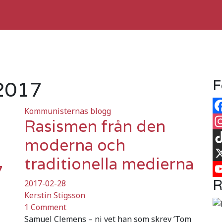
 2017
F
Kommunisternas blogg
Rasismen från den
Fa
In
moderna och
Ti
traditionella medierna
7
X
R
2017-02-28
Yo
Kerstin Stigsson
1 Comment
Samuel Clemens – ni vet han som skrev ’Tom