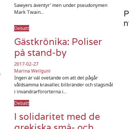
Sawyers äventyr’ men under pseudonymen
P
Mark Twain…
n
Debatt
Gästkrönika: Poliser
på stand-by
2017-02-27
Marina Weilguni
s
Ingen är väl ovetande om att det pågår
våldsamma kravaller, bilbränder och slagsmål
i invandrarförorterna i…
Debatt
I solidaritet med de
grekiska små- och