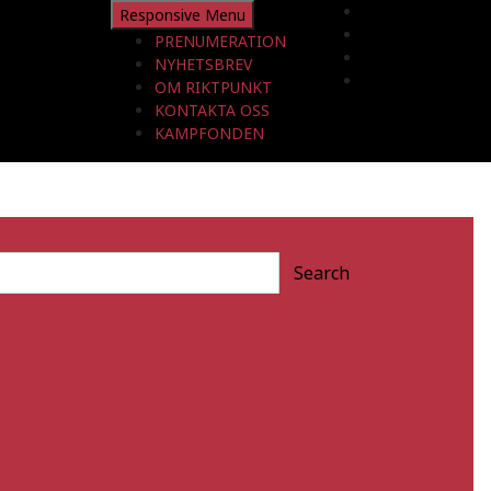
Responsive Menu
PRENUMERATION
NYHETSBREV
OM RIKTPUNKT
KONTAKTA OSS
KAMPFONDEN
Search