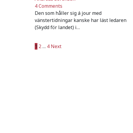
4 Comments
Den som håller sig á jour med
vänstertidningar kanske har läst ledaren
(Skydd för landet) i…
Sidnumrering
1
2
…
4
Next
för
inlägg