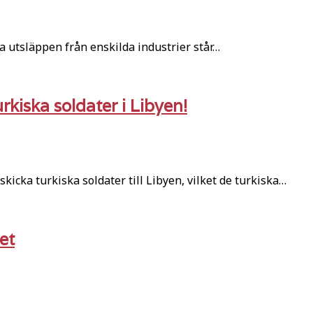
ra utsläppen från enskilda industrier står…
rkiska soldater i Libyen!
kicka turkiska soldater till Libyen, vilket de turkiska…
et