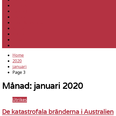
Utrikes
Fackligt
Partiet
Teori & historia
Klimat
Kultur
Ledare
Debatt
Home
2020
januari
Page 3
Månad:
januari 2020
Utrikes
De katastrofala bränderna i Australien