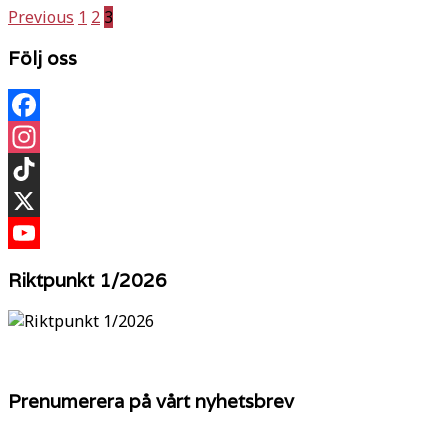
Sidnumrering
Previous
1
2
3
för
Följ oss
inlägg
Facebook
Instagram
TikTok
X
YouTube
Riktpunkt 1/2026
Prenumerera på vårt nyhetsbrev