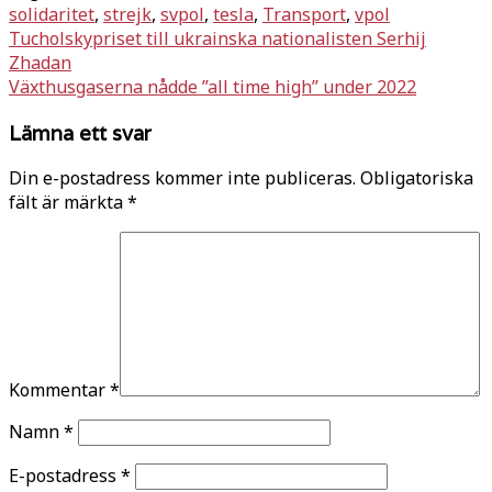
solidaritet
,
strejk
,
svpol
,
tesla
,
Transport
,
vpol
Inläggsnavigering
Tucholskypriset till ukrainska nationalisten Serhij
Zhadan
Växthusgaserna nådde ”all time high” under 2022
Lämna ett svar
Din e-postadress kommer inte publiceras.
Obligatoriska
fält är märkta
*
Kommentar
*
Namn
*
E-postadress
*