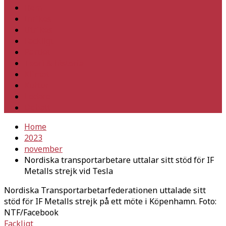
Hem
Inrikes
Utrikes
Fackligt
Partiet
Teori & historia
Klimat
Kultur
Ledare
Debatt
Home
2023
november
Nordiska transportarbetare uttalar sitt stöd för IF
Metalls strejk vid Tesla
Nordiska Transportarbetarfederationen uttalade sitt
stöd för IF Metalls strejk på ett möte i Köpenhamn. Foto:
NTF/Facebook
Fackligt