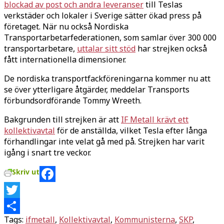
blockad av post och andra leveranser
till Teslas
verkstäder och lokaler i Sverige sätter ökad press på
företaget. När nu också Nordiska
Transportarbetarfederationen, som samlar över 300 000
transportarbetare,
uttalar sitt stöd
har strejken också
fått internationella dimensioner.
De nordiska transportfackföreningarna kommer nu att
se över ytterligare åtgärder, meddelar Transports
förbundsordförande Tommy Wreeth.
Bakgrunden till strejken är att
IF Metall krävt ett
kollektivavtal
för de anställda, vilket Tesla efter långa
förhandlingar inte velat gå med på. Strejken har varit
igång i snart tre veckor.
Skriv ut
Facebook
Twitter
Tags:
ifmetall
,
Kollektivavtal
,
Kommunisterna
,
SKP
,
Dela