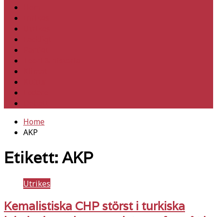
Hem
Inrikes
Utrikes
Fackligt
Partiet
Teori & historia
Klimat
Kultur
Ledare
Debatt
Home
AKP
Etikett:
AKP
Utrikes
Kemalistiska CHP störst i turkiska