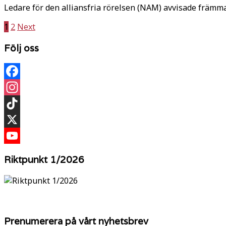
Ledare för den alliansfria rörelsen (NAM) avvisade främm
Sidnumrering
1
2
Next
för
Följ oss
inlägg
Facebook
Instagram
TikTok
X
YouTube
Riktpunkt 1/2026
Prenumerera på vårt nyhetsbrev