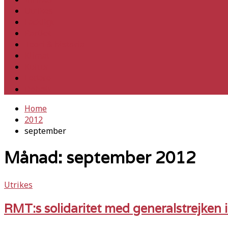
Utrikes
Fackligt
Partiet
Teori & historia
Klimat
Kultur
Ledare
Debatt
Home
2012
september
Månad:
september 2012
Utrikes
RMT:s solidaritet med generalstrejken 