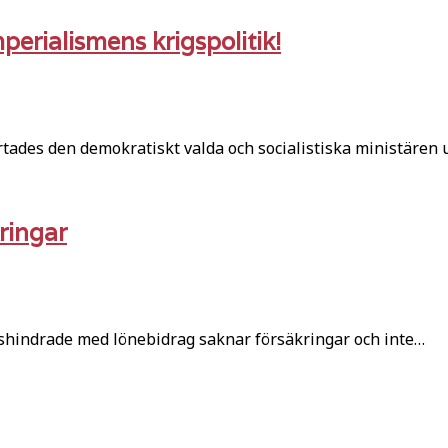
erialismens krigspolitik!
rtades den demokratiskt valda och socialistiska ministären
ringar
ionshindrade med lönebidrag saknar försäkringar och inte…