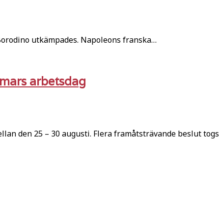
d Borodino utkämpades. Napoleons franska…
mmars arbetsdag
lan den 25 – 30 augusti. Flera framåtsträvande beslut tog