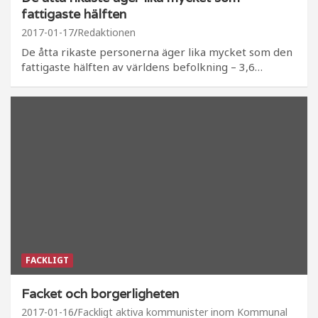
fattigaste hälften
2017-01-17
Redaktionen
De åtta rikaste personerna äger lika mycket som den
fattigaste hälften av världens befolkning – 3,6…
FACKLIGT
Facket och borgerligheten
2017-01-16
Fackligt aktiva kommunister inom Kommunal