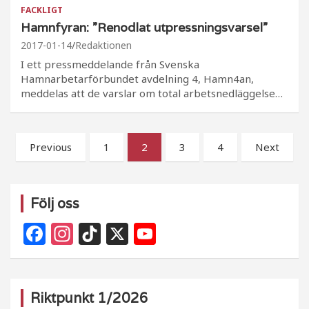
FACKLIGT
Hamnfyran: ”Renodlat utpressningsvarsel”
2017-01-14
Redaktionen
I ett pressmeddelande från Svenska
Hamnarbetarförbundet avdelning 4, Hamn4an,
meddelas att de varslar om total arbetsnedläggelse…
Sidnumrering
Previous
1
2
3
4
Next
för
inlägg
Följ oss
F
In
Ti
X
Y
a
st
k
o
c
a
T
u
e
g
o
T
Riktpunkt 1/2026