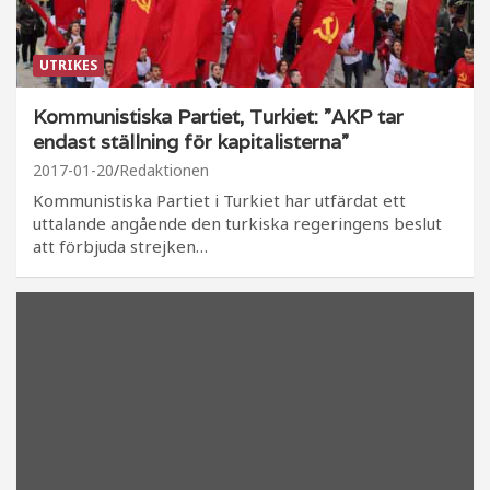
UTRIKES
Kommunistiska Partiet, Turkiet: ”AKP tar
endast ställning för kapitalisterna”
2017-01-20
Redaktionen
Kommunistiska Partiet i Turkiet har utfärdat ett
uttalande angående den turkiska regeringens beslut
att förbjuda strejken…