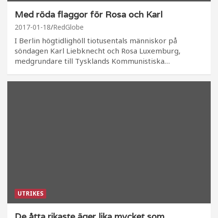
Med röda flaggor för Rosa och Karl
2017-01-18
RedGlobe
I Berlin högtidlighöll tiotusentals människor på
söndagen Karl Liebknecht och Rosa Luxemburg,
medgrundare till Tysklands Kommunistiska…
UTRIKES
De åtta rikaste äger lika mycket som