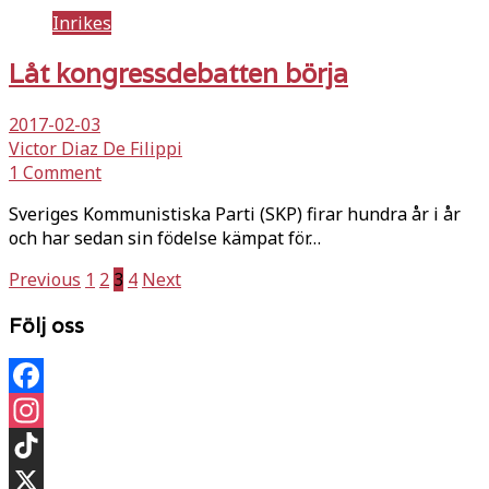
Inrikes
Låt kongressdebatten börja
2017-02-03
Victor Diaz De Filippi
1 Comment
Sveriges Kommunistiska Parti (SKP) firar hundra år i år
och har sedan sin födelse kämpat för…
Sidnumrering
Previous
1
2
3
4
Next
för
Följ oss
inlägg
Facebook
Instagram
TikTok