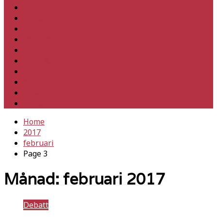
Hem
Inrikes
Utrikes
Fackligt
Partiet
Teori & historia
Klimat
Kultur
Ledare
Debatt
Home
2017
februari
Page 3
Månad:
februari 2017
Debatt