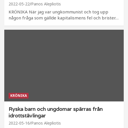
2022-05-22
Panos Alepliotis
KRÖNIKA När jag var ungkommunist och tog upp
någon fråga som gällde kapitalismens fel och brister…
KRÖNIKA
Ryska barn och ungdomar spärras från
idrottstävlingar
2022-05-16
Panos Alepliotis