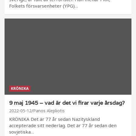
Folkets försvarsenheter (YPG)…
KRÖNIKA
9 maj 1945 – vad är det vi firar varje årsdag?
2022-05-12
Panos Alepliotis
KRÖNIKA Det är 77 år sedan Nazityskland
accepterade sitt nederlag. Det är 77 år sedan den
sovjetiska…