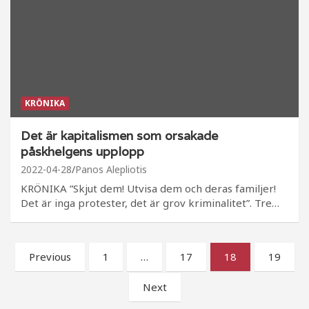
KRÖNIKA
Det är kapitalismen som orsakade
påskhelgens upplopp
2022-04-28
Panos Alepliotis
KRÖNIKA ”Skjut dem! Utvisa dem och deras familjer!
Det är inga protester, det är grov kriminalitet”. Tre…
Sidnumrering
Previous
1
…
17
18
19
för
Next
inlägg