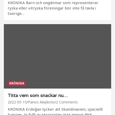
KRÖNIKA Barn och ungdomar som representerar
ryska eller vitryska föreningar bör inte få tävla i
Sverige…
KRÖNIKA
Titta vem som snackar nu…
2022-05-15
Panos Alepliotis
2 Comments
KRÖNIKA Erdoğan tycker att Skandinavien, speciellt
Sverige, är fullt av terrorister. Han menar PKK,