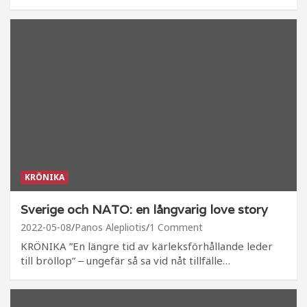
KRÖNIKA
Sverige och NATO: en långvarig love story
2022-05-08
Panos Alepliotis
1 Comment
KRÖNIKA ”En längre tid av kärleksförhållande leder
till bröllop” ‒ ungefär så sa vid nåt tillfälle…