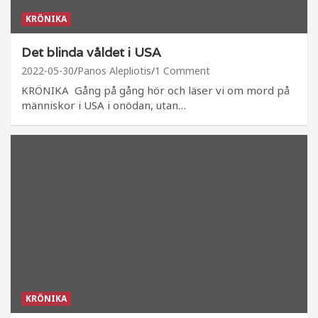
KRÖNIKA
Det blinda våldet i USA
2022-05-30
Panos Alepliotis
1 Comment
KRÖNIKA Gång på gång hör och läser vi om mord på
människor i USA i onödan, utan…
KRÖNIKA