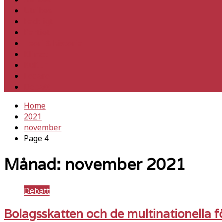
Utrikes
Fackligt
Partiet
Teori & historia
Klimat
Kultur
Ledare
Debatt
Home
2021
november
Page 4
Månad:
november 2021
Debatt
Bolagsskatten och de multinationella 