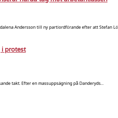
lena Andersson till ny partiordförande efter att Stefan L
i protest
asande takt. Efter en massuppsägning på Danderyds…