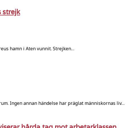
 strejk
ireus hamn i Aten vunnit. Strejken…
rum. Ingen annan händelse har präglat människornas liv…
iserar hårda tag mot arbetarklassen