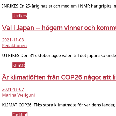
INRIKES En 25-årig nazist och medlem i NMR har gripits, mi
Utrikes
Val i Japan – högern vinner och komm
2021-11-08
Redaktionen
UTRIKES Den 31 oktober ägde valen till det japanska unde
Klimat
Är klimatlöften från COP26 något att l
2021-11-07
Marina Weilguni
KLIMAT COP26, FN:s stora klimatmöte för världens länder,
Fackligt