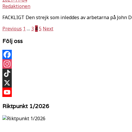
Redaktionen
FACKLIGT Den strejk som inleddes av arbetarna på John Dee
Sidnumrering
Previous
1
…
3
4
5
Next
för
Följ oss
inlägg
Facebook
Instagram
TikTok
X
YouTube
Riktpunkt 1/2026