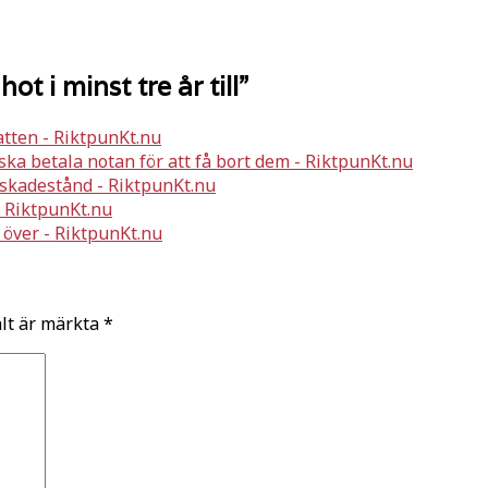
t i minst tre år till
”
tten - RiktpunKt.nu
h ska betala notan för att få bort dem - RiktpunKt.nu
 skadestånd - RiktpunKt.nu
- RiktpunKt.nu
 över - RiktpunKt.nu
ält är märkta
*