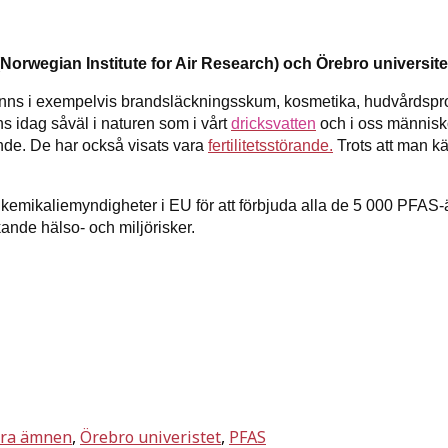
orwegian Institute for Air Research) och Örebro universit
inns i exempelvis brandsläckningsskum, kosmetika, hudvårdspro
ns idag såväl i naturen som i vårt
dricksvatten
och i oss människ
de. De har också visats vara
fertilitetsstörande.
Trots att man k
kemikaliemyndigheter i EU för att förbjuda alla de 5 000 PFAS-
 ökande hälso- och miljörisker.
ara ämnen
,
Örebro univeristet
,
PFAS