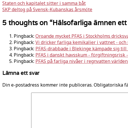
Inläggsnavigering
Staten och kapitalet sitter i samma båt
SKP deltog på Svensk-Kubanskas årsmöte
5 thoughts on “
Hälsofarliga ämnen ett ho
Pingback:
Oroande mycket PFAS i Stockholms dricksva
Pingback:
Vi dricker farliga kemikalier i vattnet - oc
Pingback:
PFAS-drabbade i Blekinge kämpade sig till
Pingback:
PFAS i danskt havsskum - förgiftningsrisk 
Pingback:
PFAS på farliga nivåer i regnvatten världen
Lämna ett svar
Din e-postadress kommer inte publiceras.
Obligatoriska f