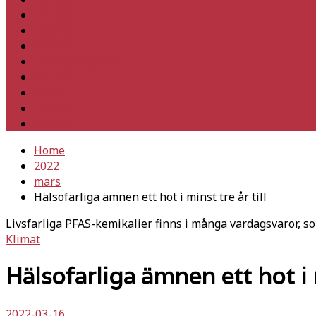
Utrikes
Fackligt
Partiet
Teori & historia
Klimat
Kultur
Ledare
Debatt
Home
2022
mars
Hälsofarliga ämnen ett hot i minst tre år till
Livsfarliga PFAS-kemikalier finns i många vardagsvaror, s
Klimat
Hälsofarliga ämnen ett hot i m
2022-03-16