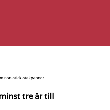
om non-stick-stekpannor.
inst tre år till