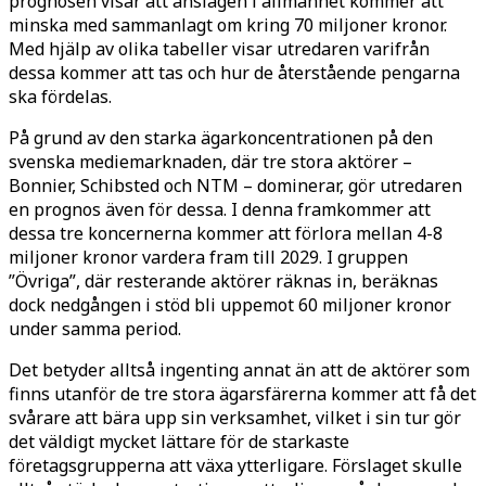
prognosen visar att anslagen i allmänhet kommer att
minska med sammanlagt om kring 70 miljoner kronor.
Med hjälp av olika tabeller visar utredaren varifrån
dessa kommer att tas och hur de återstående pengarna
ska fördelas.
På grund av den starka ägarkoncentrationen på den
svenska mediemarknaden, där tre stora aktörer –
Bonnier, Schibsted och NTM – dominerar, gör utredaren
en prognos även för dessa. I denna framkommer att
dessa tre koncernerna kommer att förlora mellan 4-8
miljoner kronor vardera fram till 2029. I gruppen
”Övriga”, där resterande aktörer räknas in, beräknas
dock nedgången i stöd bli uppemot 60 miljoner kronor
under samma period.
Det betyder alltså ingenting annat än att de aktörer som
finns utanför de tre stora ägarsfärerna kommer att få det
svårare att bära upp sin verksamhet, vilket i sin tur gör
det väldigt mycket lättare för de starkaste
företagsgrupperna att växa ytterligare. Förslaget skulle