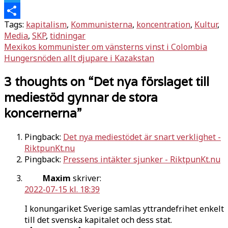
Twitter
Tags:
kapitalism
,
Kommunisterna
,
koncentration
,
Kultur
,
Dela
Media
,
SKP
,
tidningar
Inläggsnavigering
Mexikos kommunister om vänsterns vinst i Colombia
Hungersnöden allt djupare i Kazakstan
3 thoughts on “
Det nya förslaget till
mediestöd gynnar de stora
koncernerna
”
Pingback:
Det nya mediestödet är snart verklighet -
RiktpunKt.nu
Pingback:
Pressens intäkter sjunker - RiktpunKt.nu
Maxim
skriver:
2022-07-15 kl. 18:39
I konungariket Sverige samlas yttrandefrihet enkelt
till det svenska kapitalet och dess stat.