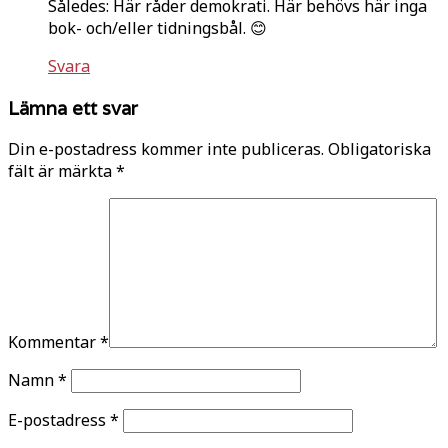
Således: Här råder demokrati. Här behövs här inga
bok- och/eller tidningsbål. 😊
Svara
Lämna ett svar
Din e-postadress kommer inte publiceras.
Obligatoriska
fält är märkta
*
Kommentar
*
Namn
*
E-postadress
*