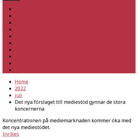
Hem
Inrikes
Utrikes
Fackligt
Partiet
Teori & historia
Klimat
Kultur
Ledare
Debatt
Home
2022
juli
Det nya förslaget till mediestöd gynnar de stora
koncernerna
Koncentrationen på mediemarknaden kommer öka med
det nya mediestödet.
Inrikes