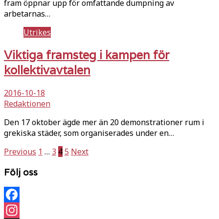
fram öppnar upp för omfattande dumpning av
arbetarnas…
Utrikes
Viktiga framsteg i kampen för
kollektivavtalen
2016-10-18
Redaktionen
Den 17 oktober ägde mer än 20 demonstrationer rum i
grekiska städer, som organiserades under en…
Sidnumrering
Previous
1
…
3
4
5
Next
för
Följ oss
inlägg
Facebook