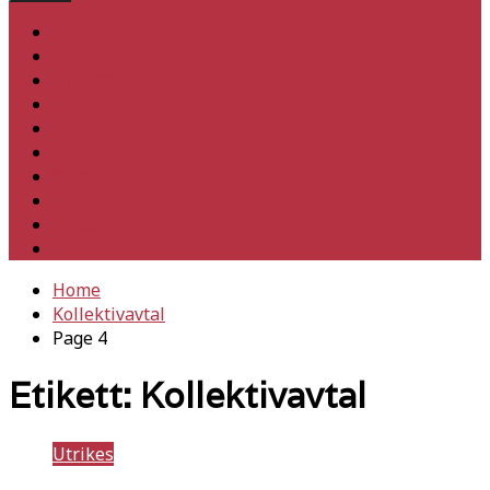
Hem
Inrikes
Utrikes
Fackligt
Partiet
Teori & historia
Klimat
Kultur
Ledare
Debatt
Home
Kollektivavtal
Page 4
Etikett:
Kollektivavtal
Utrikes